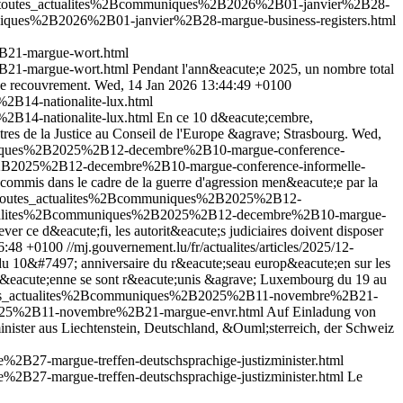
%2Btoutes_actualites%2Bcommuniques%2B2026%2B01-janvier%2B28-
niques%2B2026%2B01-janvier%2B28-margue-business-registers.html
B21-margue-wort.html
B21-margue-wort.html
Pendant l'ann&eacute;e 2025, un nombre total
de recouvrement.
Wed, 14 Jan 2026 13:44:49 +0100
B14-nationalite-lux.html
B14-nationalite-lux.html
En ce 10 d&eacute;cembre,
stres de la Justice au Conseil de l'Europe &agrave; Strasbourg.
Wed,
muniques%2B2025%2B12-decembre%2B10-margue-conference-
s%2B2025%2B12-decembre%2B10-margue-conference-informelle-
 commis dans le cadre de la guerre d'agression men&eacute;e par la
%2Btoutes_actualites%2Bcommuniques%2B2025%2B12-
_actualites%2Bcommuniques%2B2025%2B12-decembre%2B10-margue-
ever ce d&eacute;fi, les autorit&eacute;s judiciaires doivent disposer
6:48 +0100
//mj.gouvernement.lu/fr/actualites/articles/2025/12-
du 10&#7497; anniversaire du r&eacute;seau europ&eacute;en sur les
op&eacute;enne se sont r&eacute;unis &agrave; Luxembourg du 19 au
toutes_actualites%2Bcommuniques%2B2025%2B11-novembre%2B21-
B2025%2B11-novembre%2B21-margue-envr.html
Auf Einladung von
minister aus Liechtenstein, Deutschland, &Ouml;sterreich, der Schweiz
B27-margue-treffen-deutschsprachige-justizminister.html
B27-margue-treffen-deutschsprachige-justizminister.html
Le