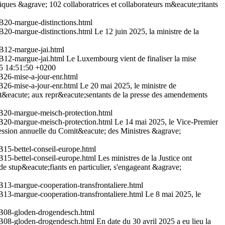
ifiques &agrave; 102 collaboratrices et collaborateurs m&eacute;ritants
0-margue-distinctions.html
0-margue-distinctions.html
Le 12 juin 2025, la ministre de la
12-margue-jai.html
12-margue-jai.html
Le Luxembourg vient de finaliser la mise
5 14:51:50 +0200
6-mise-a-jour-enr.html
6-mise-a-jour-enr.html
Le 20 mai 2025, le ministre de
sent&eacute; aux repr&eacute;sentants de la presse des amendements
20-margue-meisch-protection.html
20-margue-meisch-protection.html
Le 14 mai 2025, le Vice-Premier
session annuelle du Comit&eacute; des Ministres &agrave;
-bettel-conseil-europe.html
-bettel-conseil-europe.html
Les ministres de la Justice ont
 de stup&eacute;fiants en particulier, s'engageant &agrave;
-margue-cooperation-transfrontaliere.html
-margue-cooperation-transfrontaliere.html
Le 8 mai 2025, le
08-gloden-drogendesch.html
08-gloden-drogendesch.html
En date du 30 avril 2025 a eu lieu la