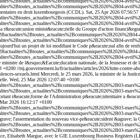
ualites%2Btoutes_actualites%2Bcommuniques%2B2026%2B04-avril%2B27
ualites%2Btoutes_actualites%2Bcommuniques%2B2026%2B04-avril%2B27
e;mentaires en droit luxembourgeois (CCDL).
Sat, 25 Apr 2026 07:56:57
tualites%2Btoutes_actualites%2Bcommuniques%2B2026%2B04-avril%2B
tualites%2Btoutes_actualites%2Bcommuniques%2B2026%2B04-avril%2B
; la r&eacute;union minist&eacute;rielle du Groupe d'action financi&eg
fr%2Bactualites%2Btoutes_actualites%2Bcommuniques%2B2026%2B04-
ctualites%2Btoutes_actualites%2Bcommuniques%2B2026%2B04-avril%
ourd'hui un projet de loi modifiant le Code p&eacute;nal afin de renfor
fr%2Bactualites%2Btoutes_actualites%2Bcommuniques%2B2026%2B04-a
tualites%2Btoutes_actualites%2Bcommuniques%2B2026%2B04-avril%2
t le ministre de l&rsquo;&Eacute;ducation nationale, de la Jeunesse et 
3 +0200
//mj.gouvernement.lu/fr/actualites/articles/2026/lutte-contre-ab
iolences-sexuels.html
Mercredi, le 25 mars 2026, la ministre de la Just
elle.
Wed, 25 Mar 2026 12:07:40 +0100
ctualites%2Btoutes_actualites%2Bcommuniques%2B2026%2B03-mars%2
ctualites%2Btoutes_actualites%2Bcommuniques%2B2026%2B03-mars%2
8 portant r&eacute;forme de l'Administration p&eacute;nitentiaire a &ea
 Mar 2026 16:12:17 +0100
tualites%2Btoutes_actualites%2Bcommuniques%2B2026%2B03-mars%2B
tualites%2Btoutes_actualites%2Bcommuniques%2B2026%2B03-mars%2B
grave; l'assermentation du nouveau vice-pr&eacute;sident &agrave; la C
ctualites%2Btoutes_actualites%2Bcommuniques%2B2026%2B03-mars%2
ctualites%2Btoutes_actualites%2Bcommuniques%2B2026%2B03-mars%2
ustice, Elisabeth Margue, avec le GIE Luxembourg Business Registers (LB