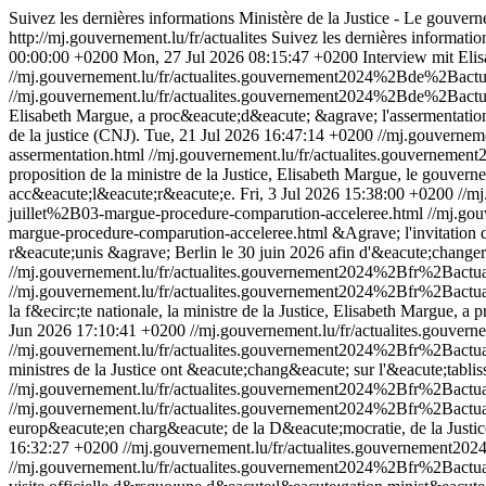
Suivez les dernières informations Ministère de la Justice - Le gouve
http://mj.gouvernement.lu/fr/actualites
Suivez les dernières informati
00:00:00 +0200
Mon, 27 Jul 2026 08:15:47 +0200
Interview mit El
//mj.gouvernement.lu/fr/actualites.gouvernement2024%2Bde%2Bac
//mj.gouvernement.lu/fr/actualites.gouvernement2024%2Bde%2Bac
Elisabeth Margue, a proc&eacute;d&eacute; &agrave; l'assermentation
de la justice (CNJ).
Tue, 21 Jul 2026 16:47:14 +0200
//mj.gouverne
assermentation.html
//mj.gouvernement.lu/fr/actualites.gouverne
proposition de la ministre de la Justice, Elisabeth Margue, le gouver
acc&eacute;l&eacute;r&eacute;e.
Fri, 3 Jul 2026 15:38:00 +0200
//m
juillet%2B03-margue-procedure-comparution-acceleree.html
//mj.go
margue-procedure-comparution-acceleree.html
&Agrave; l'invitation 
r&eacute;unis &agrave; Berlin le 30 juin 2026 afin d'&eacute;changer 
//mj.gouvernement.lu/fr/actualites.gouvernement2024%2Bfr%2Bac
//mj.gouvernement.lu/fr/actualites.gouvernement2024%2Bfr%2Bac
la f&ecirc;te nationale, la ministre de la Justice, Elisabeth Margue, 
Jun 2026 17:10:41 +0200
//mj.gouvernement.lu/fr/actualites.gou
//mj.gouvernement.lu/fr/actualites.gouvernement2024%2Bfr%2Bact
ministres de la Justice ont &eacute;chang&eacute; sur l'&eacute;tabliss
//mj.gouvernement.lu/fr/actualites.gouvernement2024%2Bfr%2Bac
//mj.gouvernement.lu/fr/actualites.gouvernement2024%2Bfr%2Bac
europ&eacute;en charg&eacute; de la D&eacute;mocratie, de la Justice,
16:32:27 +0200
//mj.gouvernement.lu/fr/actualites.gouvernemen
//mj.gouvernement.lu/fr/actualites.gouvernement2024%2Bfr%2Bac