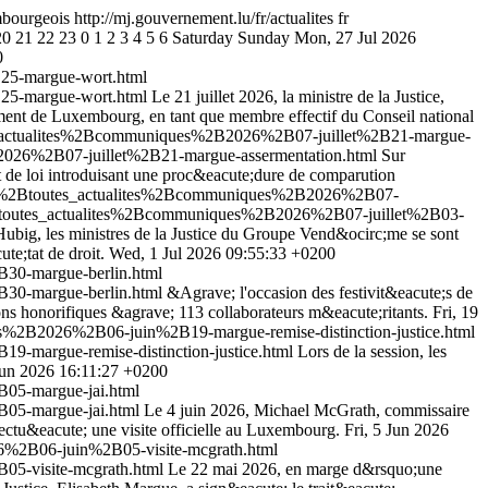
mbourgeois
http://mj.gouvernement.lu/fr/actualites
fr
20
21
22
23
0
1
2
3
4
5
6
Saturday
Sunday
Mon, 27 Jul 2026
0
B25-margue-wort.html
B25-margue-wort.html
Le 21 juillet 2026, la ministre de la Justice,
ement de Luxembourg, en tant que membre effectif du Conseil national
es_actualites%2Bcommuniques%2B2026%2B07-juillet%2B21-margue-
2026%2B07-juillet%2B21-margue-assermentation.html
Sur
et de loi introduisant une proc&eacute;dure de comparution
ites%2Btoutes_actualites%2Bcommuniques%2B2026%2B07-
%2Btoutes_actualites%2Bcommuniques%2B2026%2B07-juillet%2B03-
 Hubig, les ministres de la Justice du Groupe Vend&ocirc;me se sont
te;tat de droit.
Wed, 1 Jul 2026 09:55:33 +0200
30-margue-berlin.html
30-margue-berlin.html
&Agrave; l'occasion des festivit&eacute;s de
ions honorifiques &agrave; 113 collaborateurs m&eacute;ritants.
Fri, 19
s%2B2026%2B06-juin%2B19-margue-remise-distinction-justice.html
-margue-remise-distinction-justice.html
Lors de la session, les
 Jun 2026 16:11:27 +0200
05-margue-jai.html
05-margue-jai.html
Le 4 juin 2026, Michael McGrath, commissaire
fectu&eacute; une visite officielle au Luxembourg.
Fri, 5 Jun 2026
6%2B06-juin%2B05-visite-mcgrath.html
5-visite-mcgrath.html
Le 22 mai 2026, en marge d&rsquo;une