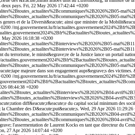
rielle des &Eacute;mirats arabes unis au Luxembourg, la ministre de la 
s deux pays.
Fri, 22 May 2026 17:42:44 +0200
tualites%2Btoutes_actualites%2Bcommuniques%2B2026%2B05-mai%2B22
tualites%2Btoutes_actualites%2Bcommuniques%2B2026%2B05-mai%2B22
s genres et de la Diversit&eacute; ainsi que ministre de la Mobilit&eacu
+0200
//mj.gouvernement.lu/fr/actualites.gouvernement2024%2Bfr
/actualites.gouvernement2024%2Bfr%2Bactualites%2Btoutes_actua
1 May 2026 16:18:38 +0200
tualites%2Btoutes_actualites%2Binterviews%2B2026%2B05-mai%2B11-
tualites%2Btoutes_actualites%2Binterviews%2B2026%2B05-mai%2B11-
nt du terrorisme, le minist&egrave;re de la Justice lance un portail nat
/fr/actualites.gouvernement2024%2Bfr%2Bactualites%2Btoutes_act
tualites%2Btoutes_actualites%2Bcommuniques%2B2026%2B05-mai%2B0
eacute;tape majeure dans son engagement aupr&egrave;s des victimes.
+0200
//mj.gouvernement.lu/fr/actualites.gouvernement2024%2Bfr
lites.gouvernement2024%2Bfr%2Bactualites%2Btoutes_actualites%2B
026 08:44:38 +0200
tualites%2Btoutes_actualites%2Binterviews%2B2026%2B04-avril%2B
tualites%2Btoutes_actualites%2Binterviews%2B2026%2B04-avril%2B
cute;ration diff&eacute;r&eacute;e du capital social minimum des soci
; la Chambre des D&eacute;put&eacute;s.
Wed, 29 Apr 2026 11:29:26
tualites%2Btoutes_actualites%2Bcommuniques%2B2026%2B04-avril%2
tualites%2Btoutes_actualites%2Bcommuniques%2B2026%2B04-avril%2
grave; l'assermentation de Laurent Kocks en tant que directeur du Cent
n, 27 Apr 2026 14:07:44 +0200