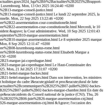
fr/actualites.gouv2024_bga%2Bfr%2Bactualites%2B2025%2Brapport-
ve; Luxembourg.
Mon, 13 Oct 2025 16:24:40 +0200
2B13-margue-conseil-justice.html
2B13-margue-conseil-justice.html
Le lundi 22 septembre 2025, la
onnelle.
Mon, 22 Sep 2025 13:22:46 +0200
%2B22-assermentation-cour-constitutionelle.html
%2B22-assermentation-cour-constitutionelle.html
Mercredi, le 10
sident &agrave; la Cour administrative.
Wed, 10 Sep 2025 12:01:43
septembre%2B10-margue-assermentation.html
bre%2B10-margue-assermentation.html
Le 8 septembre 2025 marque
Mon, 8 Sep 2025 12:11:47 +0200
bre%2B08-luxembourg-status-rome.html
bre%2B08-luxembourg-status-rome.html
Elisabeth Margue a
9:50 +0200
2B23-margue-jai-copenhague.html
2B23-margue-jai-copenhague.html
Le Haut-Commissaire des
025.
Mon, 21 Jul 2025 17:31:07 +0200
B21-bettel-margue-backes.html
B21-bettel-margue-backes.html
Dans son intervention, les ministres
olistique du cadre l&eacute;gislatif et proc&eacute;dural de lutte
tes_actualites%2Bcommuniques%2B2025%2B07-juillet%2B02-backes-
%2B2025%2B07-juillet%2B02-backes-margue-chambre.html
En date du
pr&eacute;sidents du Conseil national de la justice (CNJ).
Thu, 26
ues%2B2025%2B06-juin%2B26-margue-assermentation-cnj.html
26-margue-assermentation-cnj.html
&Agrave; l'occasion des