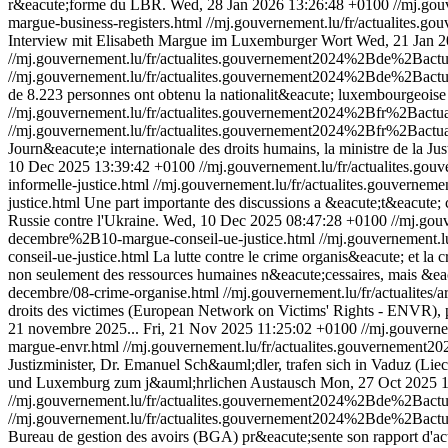
r&eacute;forme du LBR.
Wed, 28 Jan 2026 13:26:48 +0100
//mj.go
margue-business-registers.html
//mj.gouvernement.lu/fr/actualites
Interview mit Elisabeth Margue im Luxemburger Wort
Wed, 21 Jan 2
//mj.gouvernement.lu/fr/actualites.gouvernement2024%2Bde%2Bac
//mj.gouvernement.lu/fr/actualites.gouvernement2024%2Bde%2Bac
de 8.223 personnes ont obtenu la nationalit&eacute; luxembourgeoise 
//mj.gouvernement.lu/fr/actualites.gouvernement2024%2Bfr%2Bac
//mj.gouvernement.lu/fr/actualites.gouvernement2024%2Bfr%2Bac
Journ&eacute;e internationale des droits humains, la ministre de la Ju
10 Dec 2025 13:39:42 +0100
//mj.gouvernement.lu/fr/actualites
informelle-justice.html
//mj.gouvernement.lu/fr/actualites.gouve
justice.html
Une part importante des discussions a &eacute;t&eacute; 
Russie contre l'Ukraine.
Wed, 10 Dec 2025 08:47:28 +0100
//mj.go
decembre%2B10-margue-conseil-ue-justice.html
//mj.gouvernement
conseil-ue-justice.html
La lutte contre le crime organis&eacute; et la c
non seulement des ressources humaines n&eacute;cessaires, mais &eac
decembre/08-crime-organise.html
//mj.gouvernement.lu/fr/actualites/
droits des victimes (European Network on Victims' Rights - ENVR), 
21 novembre 2025...
Fri, 21 Nov 2025 11:25:02 +0100
//mj.gouver
margue-envr.html
//mj.gouvernement.lu/fr/actualites.gouvernem
Justizminister, Dr. Emanuel Sch&auml;dler, trafen sich in Vaduz (Liec
und Luxemburg zum j&auml;hrlichen Austausch
Mon, 27 Oct 2025 
//mj.gouvernement.lu/fr/actualites.gouvernement2024%2Bde%2Bact
//mj.gouvernement.lu/fr/actualites.gouvernement2024%2Bde%2Bact
Bureau de gestion des avoirs (BGA) pr&eacute;sente son rapport d'act