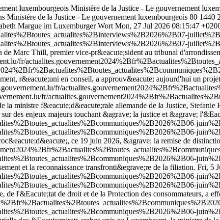
rnement luxembourgeois
Ministère de la Justice - Le gouvernement luxe
ons Ministère de la Justice - Le gouvernement luxembourgeois
80
1440
isabeth Margue im Luxemburger Wort
Mon, 27 Jul 2026 08:15:47 +020
tualites%2Btoutes_actualites%2Binterviews%2B2026%2B07-juillet%2
tualites%2Btoutes_actualites%2Binterviews%2B2026%2B07-juillet%2
 de Marc Thill, premier vice-pr&eacute;sident au tribunal d'arrondiss
ment.lu/fr/actualites.gouvernement2024%2Bfr%2Bactualites%2Btout
ment2024%2Bfr%2Bactualites%2Btoutes_actualites%2Bcommuniques%2B
nement, r&eacute;uni en conseil, a approuv&eacute; aujourd'hui un proj
j.gouvernement.lu/fr/actualites.gouvernement2024%2Bfr%2Bactual
uvernement.lu/fr/actualites.gouvernement2024%2Bfr%2Bactualites
de la ministre f&eacute;d&eacute;rale allemande de la Justice, Stefanie
sur des enjeux majeurs touchant &agrave; la justice et &agrave; l'&Eacu
tualites%2Btoutes_actualites%2Bcommuniques%2B2026%2B06-juin%2B
tualites%2Btoutes_actualites%2Bcommuniques%2B2026%2B06-juin%2B
a proc&eacute;d&eacute;, ce 19 juin 2026, &agrave; la remise de distinct
vernement2024%2Bfr%2Bactualites%2Btoutes_actualites%2Bcommunique
ualites%2Btoutes_actualites%2Bcommuniques%2B2026%2B06-juin%2B19
ement et la reconnaissance transfronti&egrave;re de la filiation.
Fri, 5
tualites%2Btoutes_actualites%2Bcommuniques%2B2026%2B06-juin%2B
tualites%2Btoutes_actualites%2Bcommuniques%2B2026%2B06-juin%2B
 de l'&Eacute;tat de droit et de la Protection des consommateurs, a ef
t2024%2Bfr%2Bactualites%2Btoutes_actualites%2Bcommuniques%2B202
tualites%2Btoutes_actualites%2Bcommuniques%2B2026%2B06-juin%2B0