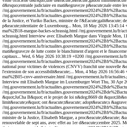
visite officielle d&rsquo;une d&eacute;l&eacute;gation minist&eacute;
d&rsquo;entraide judiciaire en mati&egrave;re p&eacute;nale entre le
//mj.gouvernement.lu/fr/actualites.gouvernement2024%2Bfr%2Bac
//mj.gouvernement.lu/fr/actualites.gouvernement2024%2Bfr%2Bac
de la Justice, et Yuriko Backes, ministre de l'&Eacute;galit&eacute; de
p&eacute;nitentiaire de Luxembourg...
Mon, 18 May 2026 13:45:14 
mai%2B18-margue-backes-schrassig.html
//mj.gouvernement.lu/fr
schrassig.html
Interview avec Elisabeth Margue dans Virgule
Mon, 1
//mj.gouvernement.lu/fr/actualites.gouvernement2024%2Bfr%2Bac
//mj.gouvernement.lu/fr/actualites.gouvernement2024%2Bfr%2Bac
mati&egrave;re de lutte contre le blanchiment d'argent et le financeme
capitaux...
Wed, 6 May 2026 10:38:19 +0200
//mj.gouvernement.lu
//mj.gouvernement.lu/fr/actualites.gouvernement2024%2Bfr%2Bac
national pour victimes de violences (CNVV) franchit une nouvelle &
l'extension de son accessibilit&eacute;...
Mon, 4 May 2026 16:56:46 
mai%2B05-cnvv-anniversaire.html
//mj.gouvernement.lu/fr/actua
Interview mit Elisabeth Margue im Luxemburger Wort
Thu, 30 Apr 2
//mj.gouvernement.lu/fr/actualites.gouvernement2024%2Bde%2Bac
//mj.gouvernement.lu/fr/actualites.gouvernement2024%2Bde%2Bac
&quot;JuCha B&quot; et le projet de loi n&deg;8669 dit &quot;lib&ea
limit&eacute;e&quot; ont &eacute;t&eacute; adopt&eacute;s &agrave
//mj.gouvernement.lu/fr/actualites.gouvernement2024%2Bfr%2Bac
//mj.gouvernement.lu/fr/actualites.gouvernement2024%2Bfr%2Bac
ministre de la Justice, Elisabeth Margue, a proc&eacute;d&eacute; &a
renouvelable de sept ans, avec effet au 1er d&eacute;cembre 2025.
Mo