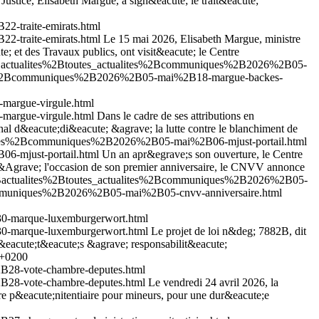
Justice, Elisabeth Margue, a sign&eacute; le trait&eacute;
-traite-emirats.html
-traite-emirats.html
Le 15 mai 2026, Elisabeth Margue, ministre
te; et des Travaux publics, ont visit&eacute; le Centre
%2Bactualites%2Btoutes_actualites%2Bcommuniques%2B2026%2B05-
lites%2Bcommuniques%2B2026%2B05-mai%2B18-margue-backes-
margue-virgule.html
margue-virgule.html
Dans le cadre de ses attributions en
ional d&eacute;di&eacute; &agrave; la lutte contre le blanchiment de
ualites%2Bcommuniques%2B2026%2B05-mai%2B06-mjust-portail.html
6-mjust-portail.html
Un an apr&egrave;s son ouverture, le Centre
 &Agrave; l'occasion de son premier anniversaire, le CNVV annonce
%2Bactualites%2Btoutes_actualites%2Bcommuniques%2B2026%2B05-
communiques%2B2026%2B05-mai%2B05-cnvv-anniversaire.html
30-marque-luxemburgerwort.html
30-marque-luxemburgerwort.html
Le projet de loi n&deg; 7882B, dit
&eacute;t&eacute;s &agrave; responsabilit&eacute;
 +0200
B28-vote-chambre-deputes.html
B28-vote-chambre-deputes.html
Le vendredi 24 avril 2026, la
re p&eacute;nitentiaire pour mineurs, pour une dur&eacute;e