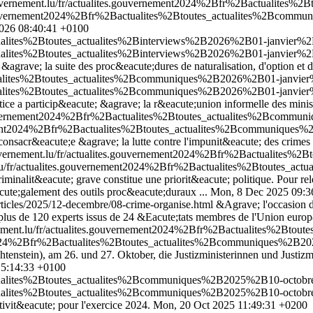
uvernement.lu/fr/actualites.gouvernement2024%2Bfr%2Bactualites
.gouvernement2024%2Bfr%2Bactualites%2Btoutes_actualites%2Bcommu
026 08:40:41 +0100
tualites%2Btoutes_actualites%2Binterviews%2B2026%2B01-janvier%2
tualites%2Btoutes_actualites%2Binterviews%2B2026%2B01-janvier%2
&agrave; la suite des proc&eacute;dures de naturalisation, d'option et 
tualites%2Btoutes_actualites%2Bcommuniques%2B2026%2B01-janvier%2
tualites%2Btoutes_actualites%2Bcommuniques%2B2026%2B01-janvier%2
stice a particip&eacute; &agrave; la r&eacute;union informelle des mini
.gouvernement2024%2Bfr%2Bactualites%2Btoutes_actualites%2Bcom
rnement2024%2Bfr%2Bactualites%2Btoutes_actualites%2Bcommunique
consacr&eacute;e &agrave; la lutte contre l'impunit&eacute; des crimes
uvernement.lu/fr/actualites.gouvernement2024%2Bfr%2Bactualites
.lu/fr/actualites.gouvernement2024%2Bfr%2Bactualites%2Btoutes
riminalit&eacute; grave constitue une priorit&eacute; politique. Pour rel
ute;galement des outils proc&eacute;duraux ...
Mon, 8 Dec 2025 09:3
articles/2025/12-decembre/08-crime-organise.html
&Agrave; l'occasion 
plus de 120 experts issus de 24 &Eacute;tats membres de l'Union eur
nement.lu/fr/actualites.gouvernement2024%2Bfr%2Bactualites%2B
ent2024%2Bfr%2Bactualites%2Btoutes_actualites%2Bcommuniques%2
htenstein), am 26. und 27. Oktober, die Justizministerinnen und Justiz
15:14:33 +0100
ualites%2Btoutes_actualites%2Bcommuniques%2B2025%2B10-octobre%2
ualites%2Btoutes_actualites%2Bcommuniques%2B2025%2B10-octobre%2
ivit&eacute; pour l'exercice 2024.
Mon, 20 Oct 2025 11:49:31 +0200