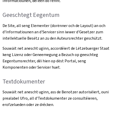
Informatiounen, déi een do fënnt.
Geeschtegt Eegentum
De Site, all seng Elementer (dorënner och de Layout) an och
d'Informatiounen an d'Servicer sinn iwwer d'Gesetzer zum
intellektuelle Besëtz an zu den Auteursrechter geschützt.
Souwäit net anescht uginn, accordéiert de Lëtzebuerger Staat
keng Lizenz oder Geneemegung a Bezuch op geeschteg
Eegentumsrechter, déi hien op dëst Portal, seng
Komponenten oder Servicer huet.
Textdokumenter
Souwäit net anescht uginn, ass de Benotzer autoriséiert, ouni
prealabel Ufro, all d'Textdokumenter ze consultéieren,
erofzelueden oder ze drécken.