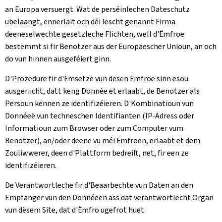
an Europa versuergt. Wat de perséinlechen Dateschutz
ubelaangt, ënnerläit och déi lescht genannt Firma
deeneselwechte gesetzleche Flichten, well d'Ëmfroe
bestëmmt si fir Benotzer aus der Europäescher Unioun, an och
do vun hinnen ausgeféiert ginn.
D'Prozedure fir d'Ëmsetze vun dësen Ëmfroe sinn esou
ausgeriicht, datt keng Donnée et erlaabt, de Benotzer als
Persoun kënnen ze identifizéieren. D'Kombinatioun vun
Donnéeë vun techneschen Identifianten (IP-Adress oder
Informatioun zum Browser oder zum Computer vum
Benotzer), an/oder deene vu méi Ëmfroen, erlaabt et dem
Zouliwwerer, deen d'Plattform bedreift, net, fir een ze
identifizéieren.
De Verantwortleche fir d'Beaarbechte vun Daten an den
Empfänger vun den Donnéeën ass dat verantwortlecht Organ
vun dësem Site, dat d'Ëmfro ugefrot huet.