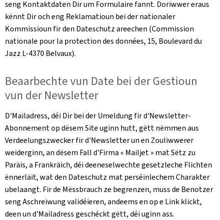
seng Kontaktdaten Dir um Formulaire fannt. Doriwwer eraus
kënnt Dir och eng Reklamatioun bei der nationaler
Kommissioun fir den Dateschutz areechen (
Commission
nationale pour la protection des données, 15, Boulevard du
Jazz L-4370 Belvaux)
.
Beaarbechte vun Date bei der Gestioun
vun der
Newsletter
D'Mailadress, déi Dir bei der Umeldung fir d'
Newsletter
-
Abonnement op dësem Site uginn hutt, gëtt nëmmen aus
Verdeelungszwecker fir d'
Newsletter
un en Zouliwwerer
weiderginn, an dësem Fall d'Firma «
Mailjet
» mat Sëtz zu
Paräis, a Frankräich, déi deeneselwechte gesetzleche Flichten
ënnerläit, wat den Dateschutz mat perséinlechem Charakter
ubelaangt. Fir de Mëssbrauch ze begrenzen, muss de Benotzer
seng Aschreiwung validéieren, andeems en op e Link klickt,
deen un d'Mailadress geschéckt gëtt, déi uginn ass.