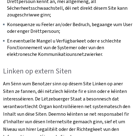
Drëttpersoun kënnt an, méi allgemeng, all
Sécherheetsschwaachstell, déi net direkt dësem Site kann
zougeschriwwe ginn;
Konsequenze vu Feeler an/oder Bedruch, begaange vum User
oder enger Drëttpersoun;
En eventuelle Mangel u Verfügbarkeet oder e schlechte
Fonctionnement vun de Systemer oder vun den
elektronesche Kommunikatiounsnetzwierker.
Linken op extern Siten
Am Sënn vum Benotzer sinn op dësem Site Linken op aner
Siten ze fannen, déi nëtzlech kéinte fir e sinn oder e kéinten
interesséieren. De Lëtzebuerger Staat a besonnesch dat
verantwortlecht Organ kontrolléieren net systematesch den
Inhalt vun dëse Siten. Deemno kéinten se net responsabel fir
d'Inhalter vun dësen Internetsite gemaach ginn, sief et um
Niveau vun hirer Legalitéit oder der Richtegkeet vun den