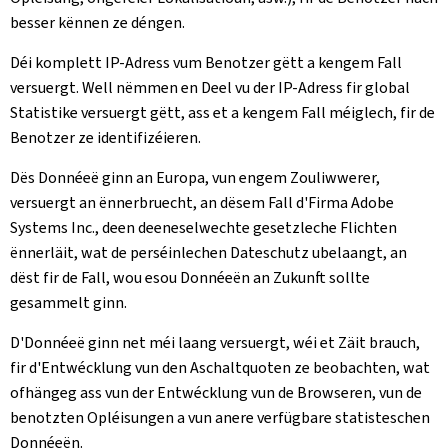
besser kënnen ze déngen.
Déi komplett IP-Adress vum Benotzer gëtt a kengem Fall
versuergt. Well nëmmen en Deel vu der IP-Adress fir global
Statistike versuergt gëtt, ass et a kengem Fall méiglech, fir de
Benotzer ze identifizéieren.
Dës Donnéeë ginn an Europa, vun engem Zouliwwerer,
versuergt an ënnerbruecht, an dësem Fall d'Firma Adobe
Systems Inc., deen deeneselwechte gesetzleche Flichten
ënnerläit, wat de perséinlechen Dateschutz ubelaangt, an
dëst fir de Fall, wou esou Donnéeën an Zukunft sollte
gesammelt ginn.
D'Donnéeë ginn net méi laang versuergt, wéi et Zäit brauch,
fir d'Entwécklung vun den Aschaltquoten ze beobachten, wat
ofhängeg ass vun der Entwécklung vun de Browseren, vun de
benotzten Opléisungen a vun anere verfügbare statisteschen
Donnéeën.