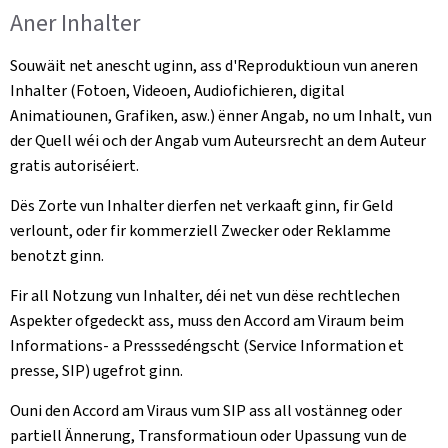
Aner Inhalter
Souwäit net anescht uginn, ass d'Reproduktioun vun aneren
Inhalter (Fotoen, Videoen, Audiofichieren, digital
Animatiounen, Grafiken, asw.) ënner Angab, no um Inhalt, vun
der Quell wéi och der Angab vum Auteursrecht an dem Auteur
gratis autoriséiert.
Dës Zorte vun Inhalter dierfen net verkaaft ginn, fir Geld
verlount, oder fir kommerziell Zwecker oder Reklamme
benotzt ginn.
Fir all Notzung vun Inhalter, déi net vun dëse rechtlechen
Aspekter ofgedeckt ass, muss den Accord am Viraum beim
Informations- a Presssedéngscht (Service Information et
presse, SIP) ugefrot ginn.
Ouni den Accord am Viraus vum SIP ass all vostänneg oder
partiell Ännerung, Transformatioun oder Upassung vun de