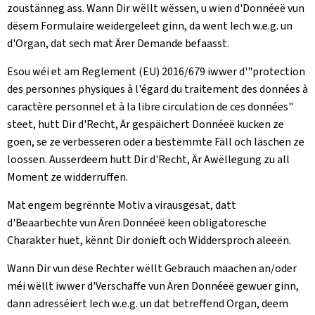
zoustänneg ass. Wann Dir wëllt wëssen, u wien d'Donnéeë vun
dësem Formulaire weidergeleet ginn, da went Iech w.e.g. un
d'Organ, dat sech mat Ärer Demande befaasst.
Esou wéi et am Reglement (EU) 2016/679 iwwer d'"protection
des personnes physiques à l'égard du traitement des données à
caractère personnel et à la libre circulation de ces données"
steet, hutt Dir d'Recht, Är gespäichert Donnéeë kucken ze
goen, se ze verbesseren oder a bestëmmte Fäll och läschen ze
loossen. Ausserdeem hutt Dir d'Recht, Är Awëllegung zu all
Moment ze widderruffen.
Mat engem begrënnte Motiv a virausgesat, datt
d'Beaarbechte vun Ären Donnéeë keen obligatoresche
Charakter huet, kënnt Dir donieft och Widdersproch aleeën.
Wann Dir vun dëse Rechter wëllt Gebrauch maachen an/oder
méi wëllt iwwer d'Verschaffe vun Ären Donnéeë gewuer ginn,
dann adresséiert Iech w.e.g. un dat betreffend Organ, deem