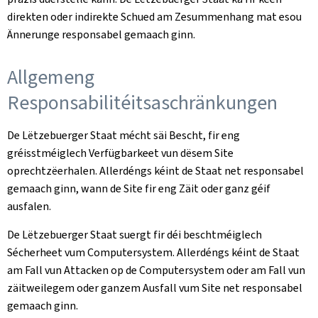
direkten oder indirekte Schued am Zesummenhang mat esou
Ännerunge responsabel gemaach ginn.
Allgemeng
Responsabilitéitsaschränkungen
De Lëtzebuerger Staat mécht säi Bescht, fir eng
gréisstméiglech Verfügbarkeet vun dësem Site
oprechtzëerhalen. Allerdéngs kéint de Staat net responsabel
gemaach ginn, wann de Site fir eng Zäit oder ganz géif
ausfalen.
De Lëtzebuerger Staat suergt fir déi beschtméiglech
Sécherheet vum Computersystem. Allerdéngs kéint de Staat
am Fall vun Attacken op de Computersystem oder am Fall vun
zäitweilegem oder ganzem Ausfall vum Site net responsabel
gemaach ginn.