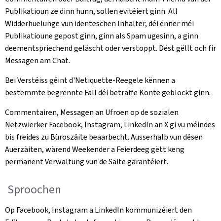
Publikatioun ze dinn hunn, sollen evitéiert ginn. All
Widderhuelunge vun identeschen Inhalter, déi ënner méi
Publikatioune gepost ginn, ginn als Spam ugesinn, a ginn
deementspriechend geläscht oder verstoppt. Dëst gëllt och fir
Messagen am Chat.
Bei Verstéiss géint d'Netiquette-Reegele kënnen a
bestëmmte begrënnte Fäll déi betraffe Konte geblockt ginn.
Commentairen, Messagen an Ufroen op de sozialen
Netzwierker Facebook, Instagram, LinkedIn an X gi vu méindes
bis freides zu Büroszäite beaarbecht. Ausserhalb vun dësen
Auerzäiten, wärend Weekender a Feierdeeg gëtt keng
permanent Verwaltung vun de Säite garantéiert.
Sproochen
Op Facebook, Instagram a LinkedIn kommunizéiert den