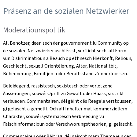
Präsenz an de sozialen Netzwierker
Moderatiounspolitik
All Benotzer, deen sech der gouvernement.lu Community op
de sozialen Netzwierker uschléisst, verflicht sech, all Form
vun Diskriminatioun a Bezuch op ethnesch Hierkonft, Relioun,
Geschlecht, sexuell Orientéierung, Alter, Nationalitéit,
Behënnerung, Familljen- oder Beruffsstand z'ënnerloossen.
Beleidegend, rassistesch, sexistesch oder verletzend
Äusserungen, souwéi Opriff zu Gewalt oder Haass, si strikt
verbueden. Commentairen, déi géint dës Reegele verstoussen,
gi geläscht a gemellt. Och all Inhalter mat kommerziellem
Charakter, souwéi systematesch Verbreedung vu
Falschinformatioun oder Verschwörungstheorien, gi geläscht.
Commentairen oder Bäiträg, déi näischt mam Thema vun der