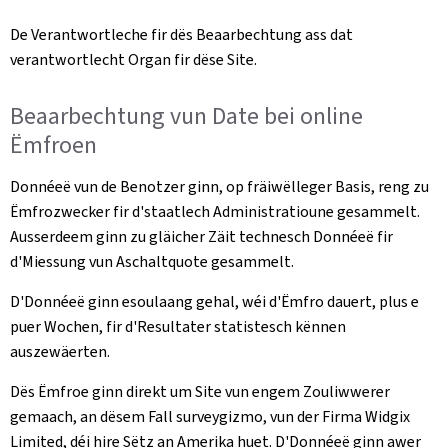
De Verantwortleche fir dës Beaarbechtung ass dat
verantwortlecht Organ fir dëse Site.
Beaarbechtung vun Date bei online
Ëmfroen
Donnéeë vun de Benotzer ginn, op fräiwëlleger Basis, reng zu
Ëmfrozwecker fir d'staatlech Administratioune gesammelt.
Ausserdeem ginn zu gläicher Zäit technesch Donnéeë fir
d'Miessung vun Aschaltquote gesammelt.
D'Donnéeë ginn esoulaang gehal, wéi d'Ëmfro dauert, plus e
puer Wochen, fir d'Resultater statistesch kënnen
auszewäerten.
Dës Ëmfroe ginn direkt um Site vun engem Zouliwwerer
gemaach, an dësem Fall surveygizmo, vun der Firma Widgix
Limited, déi hire Sëtz an Amerika huet. D'Donnéeë ginn awer