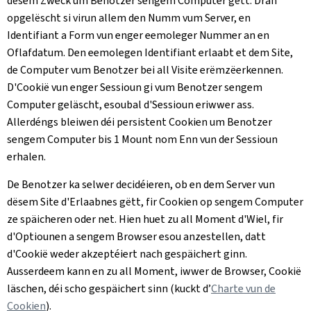
dësem Zweck um Benotzer sengem Computer gëtt. Dran
opgelëscht si virun allem den Numm vum Server, en
Identifiant a Form vun enger eemoleger Nummer an en
Oflafdatum. Den eemolegen Identifiant erlaabt et dem Site,
de Computer vum Benotzer bei all Visite erëmzëerkennen.
D'Cookië vun enger Sessioun gi vum Benotzer sengem
Computer geläscht, esoubal d'Sessioun eriwwer ass.
Allerdéngs bleiwen déi persistent Cookien um Benotzer
sengem Computer bis 1 Mount nom Enn vun der Sessioun
erhalen.
De Benotzer ka selwer decidéieren, ob en dem Server vun
dësem Site d'Erlaabnes gëtt, fir Cookien op sengem Computer
ze späicheren oder net. Hien huet zu all Moment d'Wiel, fir
d'Optiounen a sengem Browser esou anzestellen, datt
d'Cookië weder akzeptéiert nach gespäichert ginn.
Ausserdeem kann en zu all Moment, iwwer de Browser, Cookië
läschen, déi scho gespäichert sinn (kuckt d’
Charte vun de
Cookien
).