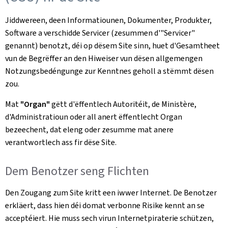
Jiddwereen, deen Informatiounen, Dokumenter, Produkter,
Software a verschidde Servicer (zesummen d'"Servicer"
genannt) benotzt, déi op dësem Site sinn, huet d'Gesamtheet
vun de Begrëffer an den Hiweiser vun dësen allgemengen
Notzungsbedéngunge zur Kenntnes geholl a stëmmt dësen
zou.
Mat
"Organ"
gëtt d'ëffentlech Autoritéit, de Ministère,
d'Administratioun oder all anert ëffentlecht Organ
bezeechent, dat eleng oder zesumme mat anere
verantwortlech ass fir dëse Site.
Dem Benotzer seng Flichten
Den Zougang zum Site kritt een iwwer Internet. De Benotzer
erkläert, dass hien déi domat verbonne Risike kennt an se
acceptéiert. Hie muss sech virun Internetpiraterie schützen,