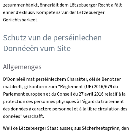
zesummenhänkt, ënnerläit dem Lëtzebuerger Recht a fält
ënner d'exklusiv Kompetenz vun der Lëtzebuerger
Geriichtsbarkeet.
Schutz vun de perséinlechen
Donnéeën vum Site
Allgemenges
D'Donnéeë mat perséinlechem Charakter, déi de Benotzer
matdeelt, gi konform zum "
Règlement (UE) 2016/679 du
Parlement européen et du Conseil du 27 avril 2016 relatif à la
protection des personnes physiques à l'égard du traitement
des données à caractère personnel et à la libre circulation des
données
" verschafft.
Well de Lëtzebuerger Staat ausser, aus Sécherheetsgrënn, den