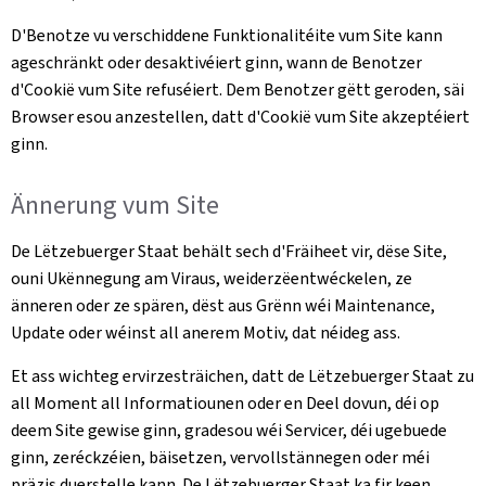
D'Benotze vu verschiddene Funktionalitéite vum Site kann
ageschränkt oder desaktivéiert ginn, wann de Benotzer
d'Cookië vum Site refuséiert. Dem Benotzer gëtt geroden, säi
Browser esou anzestellen, datt d'Cookië vum Site akzeptéiert
ginn.
Ännerung vum Site
De Lëtzebuerger Staat behält sech d'Fräiheet vir, dëse Site,
ouni Ukënnegung am Viraus, weiderzëentwéckelen, ze
änneren oder ze spären, dëst aus Grënn wéi Maintenance,
Update oder wéinst all anerem Motiv, dat néideg ass.
Et ass wichteg ervirzesträichen, datt de Lëtzebuerger Staat zu
all Moment all Informatiounen oder en Deel dovun, déi op
deem Site gewise ginn, gradesou wéi Servicer, déi ugebuede
ginn, zeréckzéien, bäisetzen, vervollstännegen oder méi
präzis duerstelle kann. De Lëtzebuerger Staat ka fir keen