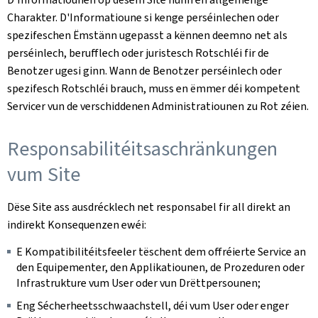
Charakter. D'Informatioune si kenge perséinlechen oder
spezifeschen Ëmstänn ugepasst a kënnen deemno net als
perséinlech, berufflech oder juristesch Rotschléi fir de
Benotzer ugesi ginn. Wann de Benotzer perséinlech oder
spezifesch Rotschléi brauch, muss en ëmmer déi kompetent
Servicer vun de verschiddenen Administratiounen zu Rot zéien.
Responsabilitéitsaschränkungen
vum Site
Dëse Site ass ausdrécklech net responsabel fir all direkt an
indirekt Konsequenzen ewéi:
E Kompatibilitéitsfeeler tëschent dem offréierte Service an
den Equipementer, den Applikatiounen, de Prozeduren oder
Infrastrukture vum User oder vun Drëttpersounen;
Eng Sécherheetsschwaachstell, déi vum User oder enger