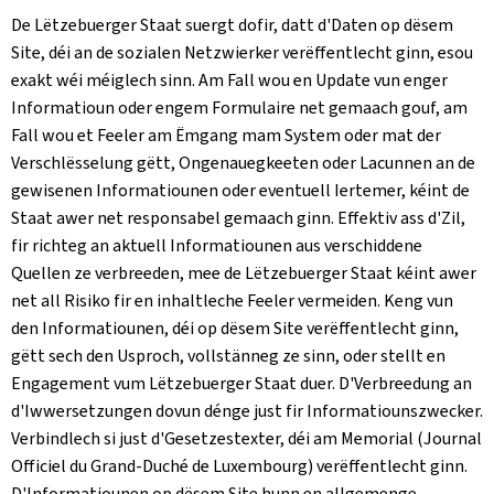
De Lëtzebuerger Staat suergt dofir, datt d'Daten op dësem
Site, déi an de sozialen Netzwierker verëffentlecht ginn, esou
exakt wéi méiglech sinn. Am Fall wou en Update vun enger
Informatioun oder engem Formulaire net gemaach gouf, am
Fall wou et Feeler am Ëmgang mam System oder mat der
Verschlësselung gëtt, Ongenauegkeeten oder Lacunnen an de
gewisenen Informatiounen oder eventuell Iertemer, kéint de
Staat awer net responsabel gemaach ginn. Effektiv ass d'Zil,
fir richteg an aktuell Informatiounen aus verschiddene
Quellen ze verbreeden, mee de Lëtzebuerger Staat kéint awer
net all Risiko fir en inhaltleche Feeler vermeiden. Keng vun
den Informatiounen, déi op dësem Site verëffentlecht ginn,
gëtt sech den Usproch, vollstänneg ze sinn, oder stellt en
Engagement vum Lëtzebuerger Staat duer. D'Verbreedung an
d'Iwwersetzungen dovun dénge just fir Informatiounszwecker.
Verbindlech si just d'Gesetzestexter, déi am Memorial (
Journal
Officiel du Grand-Duché de Luxembourg
) verëffentlecht ginn.
D'Informatiounen op dësem Site hunn en allgemenge