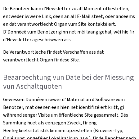
De Benotzer kann d'Newsletter zu all Moment ofbestellen,
entweder iwwer e Link, deen an all E-Mail steet, oder andeems
en dat verantwortlecht Organ vum Site kontaktéiert.
D'Donnéeë vum Benotzer ginn net méi laang gehal, wéi hie fir
d'Newsletter ageschriwwen ass.
De Verantwortleche fir dëst Verschaffen ass dat
verantwortlecht Organ fir dëse Site.
Beaarbechtung vun Date bei der Miessung
vun Aschaltquoten
Gewëssen Donnéeën iwwer d' Material an d'Software vum
Benotzer, mat deenen een hien net identifizéiert kritt, gi
während senger Visite um ëffentleche Site gesammelt. Dës
Sammlung huet als eenzegen Zweck, fir eng
Heefegkeetsstatistik kënnen opzestellen (Browser-Typ,
Opléisung, ongeféier Lokalisatioun, asw.), fir de Benotzer nach