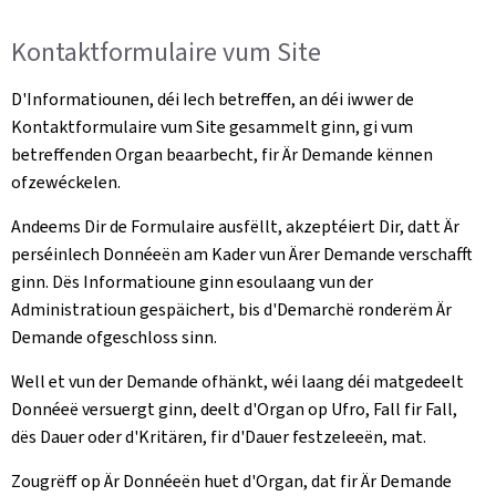
Kontaktformulaire vum Site
D'Informatiounen, déi Iech betreffen, an déi iwwer de
Kontaktformulaire vum Site gesammelt ginn, gi vum
betreffenden Organ beaarbecht, fir Är Demande kënnen
ofzewéckelen.
Andeems Dir de Formulaire ausfëllt, akzeptéiert Dir, datt Är
perséinlech Donnéeën am Kader vun Ärer Demande verschafft
ginn. Dës Informatioune ginn esoulaang vun der
Administratioun gespäichert, bis d'Demarchë ronderëm Är
Demande ofgeschloss sinn.
Well et vun der Demande ofhänkt, wéi laang déi matgedeelt
Donnéeë versuergt ginn, deelt d'Organ op Ufro, Fall fir Fall,
dës Dauer oder d'Kritären, fir d'Dauer festzeleeën, mat.
Zougrëff op Är Donnéeën huet d'Organ, dat fir Är Demande