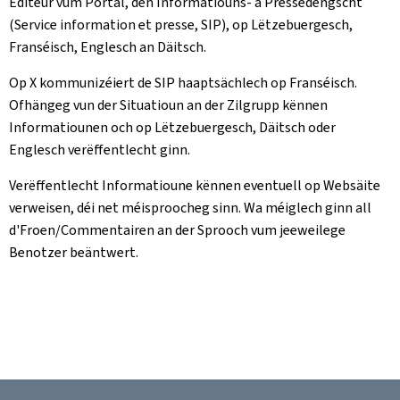
Editeur vum Portal, den Informatiouns- a Pressedéngscht
(Service information et presse, SIP), op Lëtzebuergesch,
Franséisch, Englesch an Däitsch.
Op X kommunizéiert de SIP haaptsächlech op Franséisch.
Ofhängeg vun der Situatioun an der Zilgrupp kënnen
Informatiounen och op Lëtzebuergesch, Däitsch oder
Englesch verëffentlecht ginn.
Verëffentlecht Informatioune kënnen eventuell op Websäite
verweisen, déi net méisproocheg sinn. Wa méiglech ginn all
d'Froen/Commentairen an der Sprooch vum jeeweilege
Benotzer beäntwert.