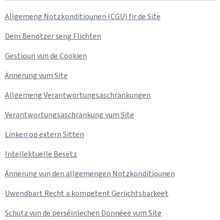
Allgemeng Notzkonditiounen (CGU) fir de Site
Dem Benotzer seng Flichten
Gestioun vun de Cookien
Ännerung vum Site
Allgemeng Verantwortungsaschränkungen
Verantwortungsaschränkung vum Site
Linken op extern Sitten
Intellektuelle Besëtz
Ännerung vun den allgemengen Notzkonditiounen
Uwendbart Recht a kompetent Geriichtsbarkeet
Schutz vun de perséinlechen Donnéeë vum Site