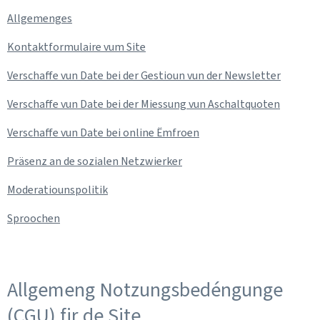
Allgemenges
Kontaktformulaire vum Site
Verschaffe vun Date bei der Gestioun vun der
Newsletter
Verschaffe vun Date bei der Miessung vun Aschaltquoten
Verschaffe vun Date bei online Ëmfroen
Präsenz an de sozialen Netzwierker
Moderatiounspolitik
Sproochen
Allgemeng Notzungsbedéngunge
(CGU) fir de Site