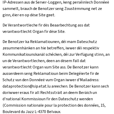
IP-Adressen aus de Server-Loggen, keng perséinlech Donnéeë
sammelt, brauch de Benotzer seng Zoustëmmung net ze
ginn, éier en op dëse Site geet.
De Verantwortleche fir dës Beaarbechtung ass dat
verantwortlecht Organ fir dëse Site.
De Benotzer ka Reklamatiounen, déi mam Dateschutz
zesummenhänken an hie betreffen, iwwer déi respektiv
Kommunikatiounskanäl schécken, déi zur Verfügung stinn, an
un de Verantwortlechen, deen an dësem Fall dat
verantwortlecht Organ vum Site ass. De Benotzer kann
ausserdeem seng Reklamatioun beim Delegéierte fir de
Schutz vun den Donnéeë vum Organ iwwer d'Mailadress:
dataprotection@sip.etat.lu areechen. De Benotzer kann sech
doriwwer eraus fir all Rechtssträit an deem Beräich un
d'national Kommissioun fir den Dateschutz wenden
(
Commission nationale pour la protection des données, 15,
Boulevard du Jazz L-4370 Belvaux
.