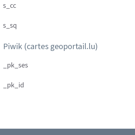
s_cc
s_sq
Piwik (cartes geoportail.lu)
_pk_ses
_pk_id