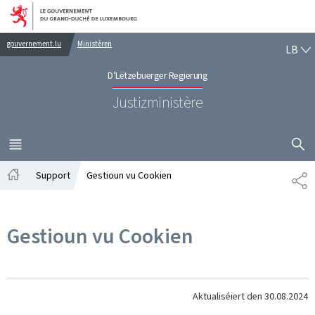
Bei den Haaptmenü goen
Bei den Inhalt goen
LË
gouvernement.lu
Ministèren
LB
D’Lëtzebuerger Regierung
Justizministère
SHOW H
MENÜ
HAAPT-
Support
Gestioun vu Cookien
SH
Startsäit
Gestioun vu Cookien
Aktualiséiert den
30.08.2024