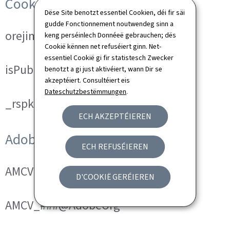
Cookies techniques
Dëse Site benotzt essentiel Cookien, déi fir säi
gudde Fonctionnement noutwendeg sinn a
orejime
keng perséinlech Donnéeë gebrauchen; dës
Cookië kënnen net refuséiert ginn. Net-
essentiel Cookië gi fir statistesch Zwecker
isPublicWebsite
benotzt a gi just aktivéiert, wann Dir se
akzeptéiert. Consultéiert eis
Dateschutzbestëmmungen
.
_rspkrLoadCore (ReadSpeaker)
ECH AKZEPTÉIEREN
Adobe Analytics
ECH REFUSÉIEREN
AMCVS_###@AdobeOrg
D'COOKIË GERÉIEREN
AMCV_###@AdobeOrg