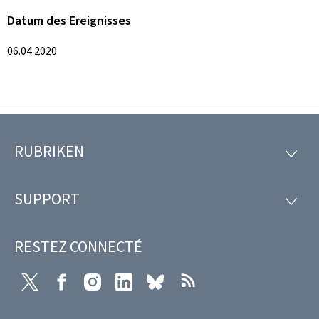
Datum des Ereignisses
06.04.2020
RUBRIKEN
Footer
RUBRI
SUPPORT
SUPP
RESTEZ CONNECTÉ
X
Facebook
Instagram
LinkedIn
Bluesky
RSS