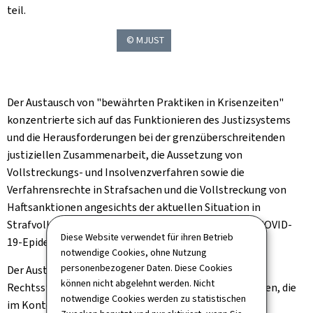
teil.
© MJUST
Der Austausch von "bewährten Praktiken in Krisenzeiten"
konzentrierte sich auf das Funktionieren des Justizsystems
und die Herausforderungen bei der grenzüberschreitenden
justiziellen Zusammenarbeit, die Aussetzung von
Vollstreckungs- und Insolvenzverfahren sowie die
Verfahrensrechte in Strafsachen und die Vollstreckung von
Haftsanktionen angesichts der aktuellen Situation in
Strafvollzugsanstalten angesichts der Gefahren der COVID-
Diese Website verwendet für ihren Betrieb
19-Epidemie.
notwendige Cookies, ohne Nutzung
personenbezogener Daten. Diese Cookies
Der Austausch konzentrierte sich auch auf die
können nicht abgelehnt werden. Nicht
Rechtsstaatlichkeit und außergewöhnliche Maßnahmen, die
notwendige Cookies werden zu statistischen
im Kontext eines Krisenzustands ergriffen werden.