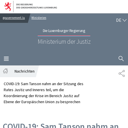
Zur Hauptnavigation
Zum Inhalt
DE
gouvernement.lu
Ministerien
DE
Die Luxemburger Regierung
Ministerium der Justiz
SUCHFLED 
MENÜ
HAUPT-
Nachrichten
TE
Startseite
COVID-19: Sam Tanson nahm an der Sitzung des
Rates Justiz und Inneres teil, um die
Koordinierung der Krise im Bereich Justiz auf
Ebene der Europäischen Union zu besprechen
COVID-19: Sam Tanson nahm an