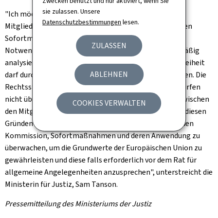
Zwecken benutzt und nur aktiviert, wenn Sie
sie zulassen. Unsere
"Ich möchte darauf hinweisen, dass die von den
Datenschutzbestimmungen
lesen.
Mitgliedstaaten, einschließlich Luxemburg, getroffenen
Sofortmaßnahmen vorübergehend und streng auf das
ZULASSEN
Notwendige beschränkt, verhältnismäßig und regelmäßig
analysiert werden müssen. Die Meinungs- und Pressefreiheit
ABLEHNEN
darf durch diese Maßnahme nicht beeinträchtigt werden. Die
Rechtsstaatlichkeit und der Schutz der Grundrechte dürfen
nicht übersehen werden. Ebenso darf die Solidarität zwischen
COOKIES VERWALTEN
den Mitgliedstaaten nicht beeinträchtigt werden. Aus diesen
Gründen unterstützen wir die Initiative der Europäischen
Kommission, Sofortmaßnahmen und deren Anwendung zu
überwachen, um die Grundwerte der Europäischen Union zu
gewährleisten und diese falls erforderlich vor dem Rat für
allgemeine Angelegenheiten anzusprechen", unterstreicht die
Ministerin für Justiz, Sam Tanson.
Pressemitteilung des Ministeriums der Justiz