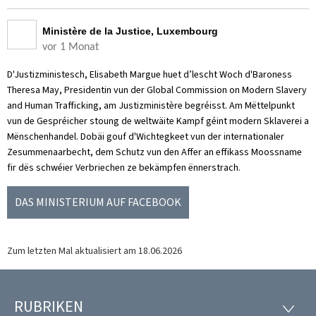
Ministère de la Justice, Luxembourg
vor 1 Monat
D'Justizministesch, Elisabeth Margue huet d’lescht Woch d'Baroness
Theresa May, Presidentin vun der Global Commission on Modern Slavery
and Human Trafficking, am Justizministère begréisst. Am Mëttelpunkt
vun de Gespréicher stoung de weltwäite Kampf géint modern Sklaverei a
Mënschenhandel. Dobäi gouf d'Wichtegkeet vun der internationaler
Zesummenaarbecht, dem Schutz vun den Affer an effikass Moossname
fir dës schwéier Verbriechen ze bekämpfen ënnerstrach.
DAS MINISTERIUM AUF FACEBOOK
Zum letzten Mal aktualisiert am
18.06.2026
RUBRIKEN
Footer
RUBRI