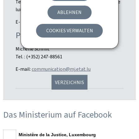
Tel. : (+352) 247-84 532 (Bescheinigungen über die
luxemburgische Staatsangehörigkeit)
ABLEHNEN
E-mail:
Nationalite@mj.public.lu
COOKIES VERWALTEN
Pressekontakt:
Michelle Schmit
Tel. : (+352) 247-88561
E-mail:
communication@mj.etat.lu
VERZEICHNIS
Das Ministerium auf Facebook
Ministère de la Justice, Luxembourg