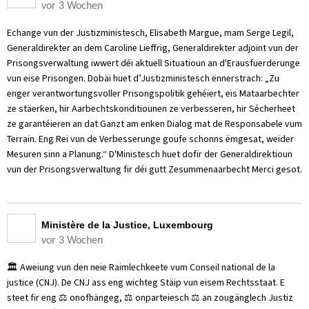
vor 3 Wochen
Echange vun der Justizministesch, Elisabeth Margue, mam Serge Legil,
Generaldirekter an dem Caroline Lieffrig, Generaldirekter adjoint vun der
Prisongsverwaltung iwwert déi aktuell Situatioun an d'Erausfuerderunge
vun eise Prisongen. Dobäi huet d’Justizministesch ënnerstrach: „Zu
enger verantwortungsvoller Prisongspolitik gehéiert, eis Mataarbechter
ze stäerken, hir Aarbechtskonditiounen ze verbesseren, hir Sécherheet
ze garantéieren an dat Ganzt am enken Dialog mat de Responsabele vum
Terrain. Eng Rei vun de Verbesserunge goufe schonns ëmgesat, weider
Mesuren sinn a Planung.“ D'Ministesch huet dofir der Generaldirektioun
vun der Prisongsverwaltung fir déi gutt Zesummenaarbecht Merci gesot.
Ministère de la Justice, Luxembourg
vor 3 Wochen
🏛️ Aweiung vun den neie Raimlechkeete vum Conseil national de la
justice (CNJ). De CNJ ass eng wichteg Stäip vun eisem Rechtsstaat. E
steet fir eng ⚖️ onofhängeg, ⚖️ onparteiesch ⚖️ an zougänglech Justiz