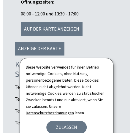
Öffnungszeiten:
08:00 - 12:00 und 13:30 - 17:00
AUF DER KARTE ANZEIGEN
ANZEIGE DER KARTE
Kontakt luxemburgische
Diese Website verwendet für ihren Betrieb
Staatsangehörigkeit:
notwendige Cookies, ohne Nutzung
personenbezogener Daten. Diese Cookies
können nicht abgelehnt werden. Nicht
Tel. : (+352) 247-84 547 (Sekretariat)
notwendige Cookies werden zu statistischen
Tel. : (+352) 247-88 523 (Option/Einziehung)
Zwecken benutzt und nur aktiviert, wenn Sie
sie zulassen. Unsere
Tel. : (+352) 247-88 525 (Einbürgerung)
Datenschutzbestimmungen
lesen.
Tel. : (+352) 247-88 541 (Rückerstattung)
ZULASSEN