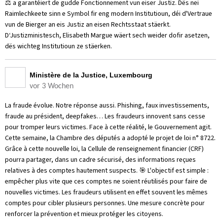
⚖️ a garantéiert de gudde Fonctionnement vun eiser Justiz. Dës nei
Raimlechkeete sinn e Symbol fir eng modern Institutioun, déi d'Vertraue
vun de Bierger an eis Justiz an eisen Rechtsstaat stäerkt.
D‘Justizministesch, Elisabeth Margue wäert sech weider dofir asetzen,
dës wichteg Institutioun ze stäerken.
Ministère de la Justice, Luxembourg
vor 3 Wochen
La fraude évolue. Notre réponse aussi. Phishing, faux investissements,
fraude au président, deepfakes… Les fraudeurs innovent sans cesse
pour tromper leurs victimes. Face à cette réalité, le Gouvernement agit.
Cette semaine, la Chambre des députés a adopté le projet de loi n° 8722.
Grâce à cette nouvelle loi, la Cellule de renseignement financier (CRF)
pourra partager, dans un cadre sécurisé, des informations reçues
relatives à des comptes hautement suspects. 🎯 L'objectif est simple :
empêcher plus vite que ces comptes ne soient réutilisés pour faire de
nouvelles victimes. Les fraudeurs utilisent en effet souvent les mêmes
comptes pour cibler plusieurs personnes. Une mesure concrète pour
renforcer la prévention et mieux protéger les citoyens.