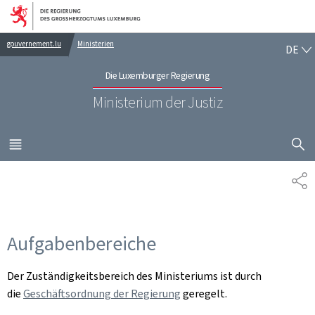
Zur Hauptnavigation
Zum Inhalt
DE
gouvernement.lu
Ministerien
DE
Die Luxemburger Regierung
Ministerium der Justiz
SUCHFLED 
MENÜ
HAUPT-
TE
Aufgabenbereiche
Der Zuständigkeitsbereich des Ministeriums ist durch
die
Geschäftsordnung der Regierung
geregelt.