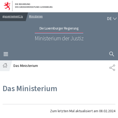
Zur Hauptnavigation
Zum Inhalt
DE
gouvernement.lu
Ministerien
DE
Die Luxemburger Regierung
Ministerium der Justiz
SUCHFLED 
MENÜ
HAUPT-
Das Ministerium
TE
Startseite
Das Ministerium
Zum letzten Mal aktualisiert am
08.02.2024