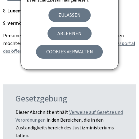
Datenschutzbestimmungen
lesen.
8.
Luxemburgische Staatsangehörigkeit
ZULASSEN
9.
Vermögensverwaltungsstelle
ABLEHNEN
Personen, die sich beim Ministerium der Justiz bewerben
möchten, sollten ihre Bewerbung über das
Einstellungsportal
des öffentlichen Dienstes
einreichen.
COOKIES VERWALTEN
Gesetzgebung
Dieser Abschnitt enthält
Verweise auf Gesetze und
Verordnungen
in den Bereichen, die in den
Zuständigkeitsbereich des Justizministeriums
fallen.