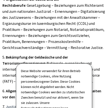
Rechtsberufe
: Gesetzgebung – Beziehungen zum Richteramt
und zum nationalen Justizrat – Ernennungen – Digitalisierung
des Justizwesens – Beziehungen mit der Anwaltskammer –
Ergänzungskurse im luxemburgischen Recht (CCDL) und
Praktikum – Beziehungen zum Notariat, Notariatspraktikum,
Ernennungen – Beziehungen zum Gerichtsvollzieher,
Praktikum, Benennungen – Prozesskostenhilfe –
Gerichtssachverständige – Vermittlung – Restorative Justice.
5.
Bekämpfung der Geldwäsche und der
Terrorismusfinanzierung
: Nationale, europäische und
internationale Koordinierung – Nationale, europäische und
Diese Website verwendet für ihren Betrieb
internationale Gesetzgebung – Financial Action Task Force
notwendige Cookies, ohne Nutzung
(FATF) – Nationale Risikobewertungen und Statistiken.
personenbezogener Daten. Diese Cookies
können nicht abgelehnt werden. Nicht
6.
Allgemeine Koordinierung der Verwaltungsstreitigkeiten
notwendige Cookies werden zu statistischen
vor den Verwaltungsgerichten
Zwecken benutzt und nur aktiviert, wenn Sie
sie zulassen. Unsere
7.
Justizvollzugsverwaltung