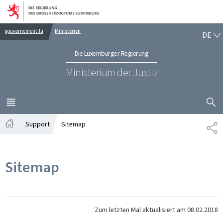
Zur Hauptnavigation
Zum Inhalt
DE
gouvernement.lu
Ministerien
DE
Die Luxemburger Regierung
Ministerium der Justiz
SUCHFLED 
MENÜ
HAUPT-
Support
Sitemap
TE
Startseite
Sitemap
Zum letzten Mal aktualisiert am
08.02.2018