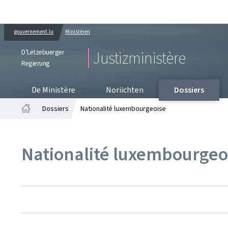
gouvernement.lu
Ministèren
D’Lëtzebuerger
Justizministère
Regierung
De Ministère
Noriichten
Dossiers
Dossiers
Nationalité luxembourgeoise
Startsäit
Nationalité luxembourgeo