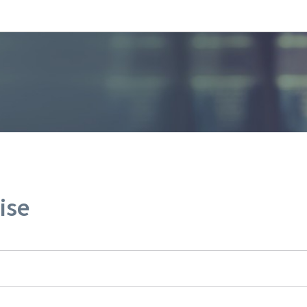
Bei den Haaptmenü goen
Bei den Inhalt goen
ise