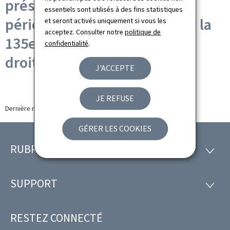
présentation du 4e rapport
essentiels sont utilisés à des fins statistiques
périodique du Luxembourg à la
et seront activés uniquement si vous les
acceptez. Consulter notre
politique de
135e session du Comité des
confidentialité
.
droits de l'Homme
J'ACCEPTE
JE REFUSE
Dernière modification le
29.06.2022
GÉRER LES COOKIES
RUBRIQUES
Pied
RUBRI
de
SUPPORT
SUPP
page
RESTEZ CONNECTÉ