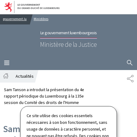
Aller au menu principal
Aller au contenu
gouvernement.lu
Ministères
Le gouvernement luxembourgeois
Ministère de la Justice
AFFICHER
MENU
PRINCIPAL
Actualités
PA
Accueil
Sam Tanson a introduit la présentation du 4e
rapport périodique du Luxembourg à la 135e
session du Comité des droits de l'Homme
Ce site utilise des cookies essentiels
nécessaires à son bon fonctionnement, sans
Sam Tanson a introduit la
usage de données à caractère personnel, et
ne pouvant pas être refusés. Des cookies non