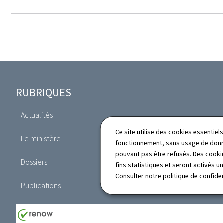
Pied
RUBRIQUES
de
Actualités
page
Professions du droit
Ce site utilise des cookies essentie
Le ministère
fonctionnement, sans usage de donné
Services aux citoyens
pouvant pas être refusés. Des cookie
Dossiers
fins statistiques et seront activés u
Annuaire
Consulter notre
politique de confiden
Publications