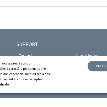
SUPPORT
Contact
Aspects légaux
ls nécessaires à son bon
J'ACC
Plan du site
Déclaration d'access
es à caractère personnel, et ne
s non essentiels sont utilisés à des
À propos du site
Gestion des cookies
niquement si vous les acceptez.
tialité
.