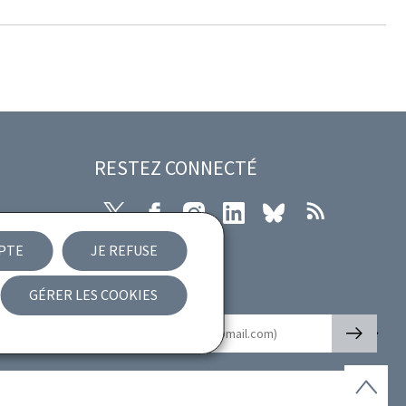
RESTEZ CONNECTÉ
X
Facebook
Instagram
LinkedIn
Bluesky
RSS
EPTE
JE REFUSE
ibilité
GÉRER LES COOKIES
Newsletter
🡒
E-mail
Haut
de