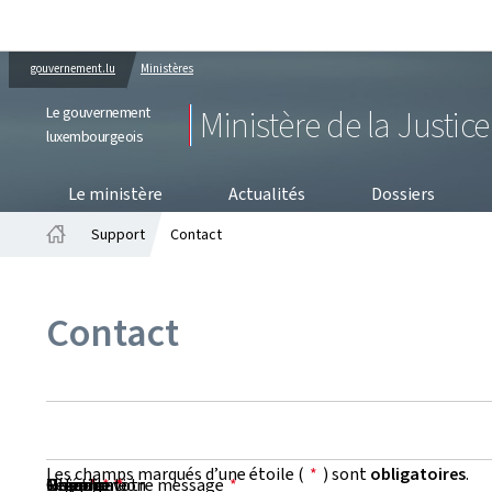
gouvernement.lu
Ministères
Le gouvernement
Ministère de la Justice
luxembourgeois
PRO
Le ministère
Actualités
Dossiers
Support
Contact
Accueil
Contact
Les champs marqués d’une étoile (
*
) sont
obligatoires
.
Prénom
Nom
Organisation
E-mail
Téléphone
Objet de votre message
Message
*
*
*
*
*