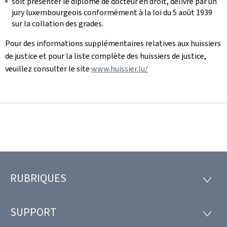
soit présenter le diplôme de docteur en droit, délivré par un
jury luxembourgeois conformément à la loi du 5 août 1939
sur la collation des grades.
Pour des informations supplémentaires relatives aux huissiers
de justice et pour la liste complète des huissiers de justice,
veuillez consulter le site
www.huissier.lu/
RUBRIQUES
Pied
RUBRI
de
SUPPORT
SUPP
page