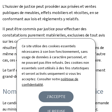
L'huissier de justice peut procéder aux prisées et ventes
publiques de meubles, effets mobiliers et récoltes, en se
conformant aux lois et règlements y relatifs.
Il peut être commis par justice pour effectuer des
constatations purement matérielles, exclusives de tout avis
sur les conséquences de fait ou de droit qui peuvent en
Ce site utilise des cookies essentiels
résulter; il peut également procéder à des constatations de
nécessaires à son bon fonctionnement, sans
même nature à la requête de particuliers; dans l'un et l'autre
usage de données à caractère personnel, et
cas, ces constatations font foi jusqu'à preuve du contraire.
ne pouvant pas être refusés. Des cookies non
essentiels sont utilisés à des fins statistiques
Le tarif des huissiers de justice est fixé par voie de règlement
et seront activés uniquement si vous les
grand-ducal.
acceptez. Consulter notre
politique de
confidentialité
.
Nomination de l'huissier de justice
J'ACCEPTE
Le candidat à un poste d'huissier de justice adresse sa demande
au ministre de la Justice. Il est nommé par le Grand-Duc.
JE REFUSE