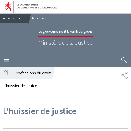
Aller au menu principal
Aller au contenu
gouvernement.lu
Ministères
Le gouvernement luxembourgeois
Ministère de la Justice
AFFICHER
MENU
PRINCIPAL
Professions du droit
PA
Accueil
L'huissier de justice
L'huissier de justice