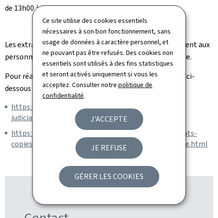
de 13h00 à 16h00.
Ce site utilise des cookies essentiels
nécessaires à son bon fonctionnement, sans
usage de données à caractère personnel, et
Les extraits du casier judiciaire sont délivrés gratuitement aux
ne pouvant pas être refusés. Des cookies non
personnes physiques ou morales qui en font la demande.
essentiels sont utilisés à des fins statistiques
et seront activés uniquement si vous les
Pour réaliser une demande, veuillez consulter les liens ci-
acceptez. Consulter notre
politique de
dessous :
confidentialité
.
https://justice.public.lu/fr/affaires-penales/casier-
judiciaire.html
J'ACCEPTE
https://guichet.public.lu/fr/citoyens/justice/certificats-
copies-actes-casier-judiciaire/extrait-casier-judiciaire.html
JE REFUSE
GÉRER LES COOKIES
Contact