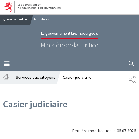
Aller au menu principal
Aller au contenu
gouvernement.lu
Ministères
Le gouvernement luxembourgeois
Ministère de la Justice
AFFICHER
MENU
PRINCIPAL
Services aux citoyens
Casier judiciaire
PA
Accueil
Casier judiciaire
Dernière modification le
06.07.2026