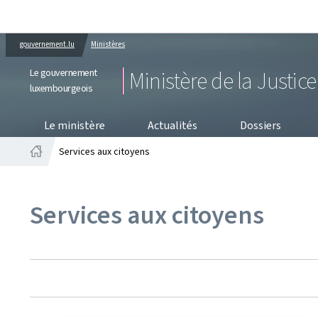
gouvernement.lu
Ministères
Le gouvernement
Ministère de la Justice
luxembourgeois
PRO
Le ministère
Actualités
Dossiers
Services aux citoyens
Accueil
Services aux citoyens