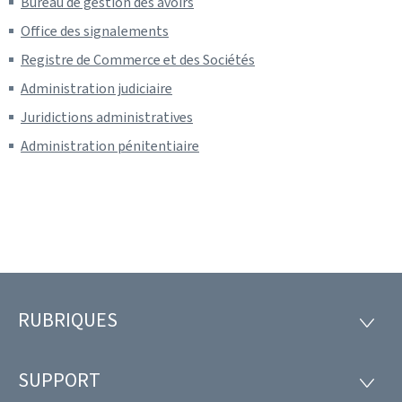
Bureau de gestion des avoirs
Office des signalements
Registre de Commerce et des Sociétés
Administration judiciaire
Juridictions administratives
Administration pénitentiaire
RUBRIQUES
Pied
RUBRI
de
SUPPORT
SUPP
page