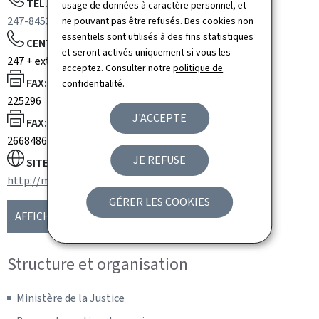
TÉL.:
usage de données à caractère personnel, et
247-84537
ne pouvant pas être refusés. Des cookies non
essentiels sont utilisés à des fins statistiques
CENTRALE TÉLÉPHONIQUE:
et seront activés uniquement si vous les
247 + extension
acceptez. Consulter notre
politique de
FAX:
confidentialité
.
225296
J'ACCEPTE
FAX:
26684861
JE REFUSE
SITE WEB :
http://mj.gouvernement.lu
GÉRER LES COOKIES
AFFICHER LA CARTE
Structure et organisation
Ministère de la Justice