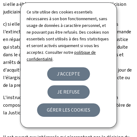
si elle a été mise hors cause indirectement par une décision
judiciaire définitive;
Ce site utilise des cookies essentiels
nécessaires à son bon fonctionnement, sans
c) si elle a été arrêtée ou maintenue en détention après
usage de données à caractère personnel, et
l'extinction de l'action publique par prescription. La demande
ne pouvant pas être refusés. Des cookies non
en réparation est introduite auprès du ministre de la Justice
essentiels sont utilisés à des fins statistiques
et seront activés uniquement si vous les
qui statue dans les six mois. La demande doit être introduite
acceptez. Consulter notre
politique de
dans le délai d'un an à compter du jour des ordonnances et
confidentialité
.
arrêts de non-lieu ou à compter du jour où la décision
d'acquittement est devenue définitive ou à compter du jour de
J'ACCEPTE
l'élargissement dans le cas de la mise hors cause indirecte ou
de la prescription de l'action publique.
JE REFUSE
L'instruction de la demande se fait par une commission
composée d'un magistrat, d'un fonctionnaire du ministère de
GÉRER LES COOKIES
la Justice et d'un membre de l'Ordre des avocats.