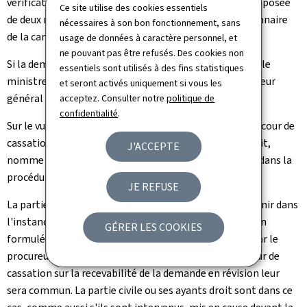
vérifications utiles et pris l'avis d'une commission composée
Ce site utilise des cookies essentiels
de deux magistrats de l'ordre judiciaire et d'un fonctionnaire
nécessaires à son bon fonctionnement, sans
de la carrière supérieure du ministère de la Justice.
usage de données à caractère personnel, et
ne pouvant pas être refusés. Des cookies non
Si la demande en révision lui paraît devoir être admise, le
essentiels sont utilisés à des fins statistiques
ministre transmet le dossier de la procédure au procureur
et seront activés uniquement si vous les
général d'Etat qui en saisit la cour de cassation.
acceptez. Consulter notre
politique de
confidentialité
.
Sur le vu du réquisitoire du procureur général d'Etat, la cour de
cassation, si le condamné est décédé, absent ou interdit,
J'ACCEPTE
nomme un curateur à sa défense, lequel le représente dans la
procédure en révision.
JE REFUSE
La partie civile ou ses ayants droit sont tenus d'intervenir dans
l'instance en révision, par requête à la cour de cassation
GÉRER LES COOKIES
formulée au plus tard dans le mois de la sommation par le
procureur général d'Etat, faute de quoi l'arrêt de la cour de
cassation sur la recevabilité de la demande en révision leur
sera commun. La partie civile ou ses ayants droit sont dans ce