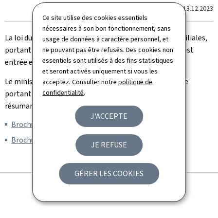
Dernière modification le
13.12.2023
Ce site utilise des cookies essentiels
nécessaires à son bon fonctionnement, sans
La loi du 27 juin 2018 instituant le juge aux affaires familiales,
usage de données à caractère personnel, et
portant réforme du divorce et de l'autorité parentale est
ne pouvant pas être refusés. Des cookies non
essentiels sont utilisés à des fins statistiques
entrée en vigeur le 1er novembre 2018.
et seront activés uniquement si vous les
Le ministère de la Justice a publié deux brochures, l'une
acceptez. Consulter notre
politique de
confidentialité
.
portant sur le divorce, l'autre sur l'autorité parentale,
résumant les principaux aspects de cette réforme.
J'ACCEPTE
Brochure divorce (Pdf, 458 Ko)
Brochure autorité parentale (Pdf, 359 Ko)
JE REFUSE
GÉRER LES COOKIES