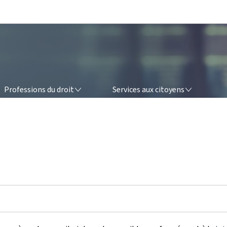
Aller au menu principal
Aller au contenu
FESSIONS DU DROIT
SERVICES AUX CITOYENS
Professions du droit
Services aux citoyens
é