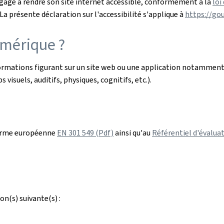
gage à rendre son site internet accessible, conformément à la
loi
a présente déclaration sur l'accessibilité s'applique à
https://go
umérique ?
nformations figurant sur un site web ou une application notamment
 visuels, auditifs, physiques, cognitifs, etc.).
orme européenne
EN 301 549 (Pdf)
ainsi qu'au
Référentiel d'évaluat
on(s) suivante(s) :