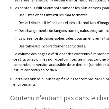
(se référer à la section « Retour d'information et coordon
Les contenus éditoriaux notamment les plus anciens (san
Des listes et des intertitres mal formatés.
Des attributs ‘title’ de liens et des alternatives d'ima
Des changements de langues non signalés programm
La présence de paragraphes vides pour améliorer la lisib
Des tableaux incorrectement structurés.
Le volume des pages à vérifier et des contenus à reprendre
de structuration, les non-conformités les impactant ne bl
demande une version accessible de ce dernier (se référer à
futurs contenus éditoriaux.
Certaines vidéos publiées après le 23 septembre 2020 n'on
environnants
Contenu n'entrant pas dans le cham