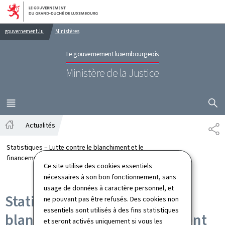
Aller au menu principal
Aller au contenu
gouvernement.lu
Ministères
Le gouvernement luxembourgeois
Ministère de la Justice
AFFICHER
MENU
PRINCIPAL
Actualités
PA
Accueil
Statistiques – Lutte contre le blanchiment et le
financement du terrorisme
Ce site utilise des cookies essentiels
nécessaires à son bon fonctionnement, sans
usage de données à caractère personnel, et
Statistiques – Lutte contre le
ne pouvant pas être refusés. Des cookies non
essentiels sont utilisés à des fins statistiques
blanchiment et le financement
et seront activés uniquement si vous les