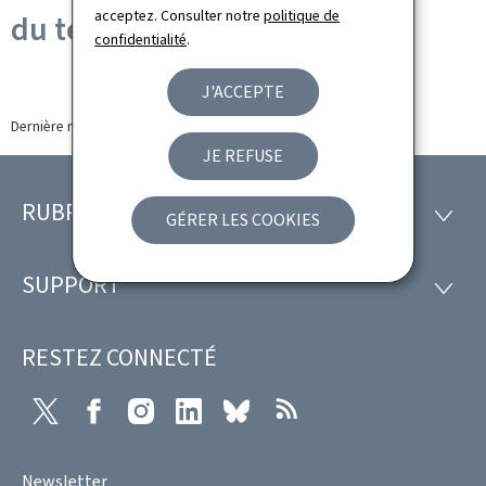
acceptez. Consulter notre
politique de
du terrorisme
confidentialité
.
J'ACCEPTE
Dernière modification le
27.10.2023
JE REFUSE
RUBRIQUES
Pied
RUBRI
GÉRER LES COOKIES
de
SUPPORT
SUPP
page
RESTEZ CONNECTÉ
X
Facebook
Instagram
LinkedIn
Bluesky
RSS
Newsletter