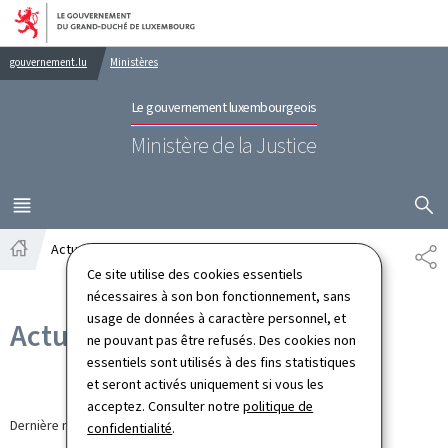
Aller au menu principal
Aller au contenu
gouvernement.lu
Ministères
Le gouvernement luxembourgeois
Ministère de la Justice
AFFICHER
MENU
PRINCIPAL
Actualités
PA
Accueil
Ce site utilise des cookies essentiels
nécessaires à son bon fonctionnement, sans
usage de données à caractère personnel, et
Actualités
ne pouvant pas être refusés. Des cookies non
essentiels sont utilisés à des fins statistiques
et seront activés uniquement si vous les
acceptez. Consulter notre
politique de
Dernière modification le
30.03.2026
confidentialité
.