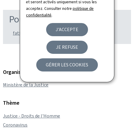
et seront activés uniquement si vous les
acceptez. Consulter notre
politique de
confidentialité
.
Pour en savoir plus
J'ACCEPTE
fatf-gafi.org
JE REFUSE
GÉRER LES COOKIES
Organisation
Ministère de la Justice
Thème
Justice - Droits de l'Homme
Coronavirus