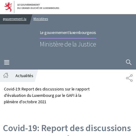
Aller au menu principal
Aller au contenu
gouvernement.lu
Ministères
Le gouvernement luxembourgeois
Ministère de la Justice
AFFICHER
MENU
PRINCIPAL
Actualités
PA
Accueil
Covid-19: Report des discussions sur le rapport
d'évaluation du Luxembourg par le GAFI à la
plénière d'octobre 2021
Covid-19: Report des discussions