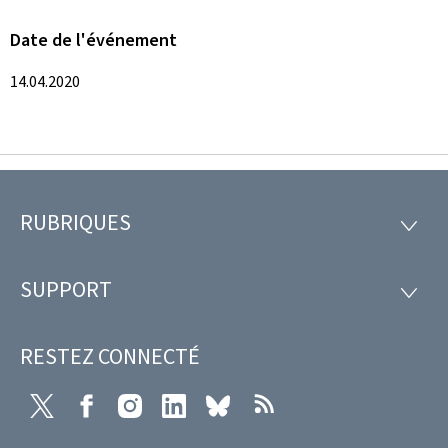
Date de l'événement
14.04.2020
RUBRIQUES
Pied
RUBRI
de
SUPPORT
SUPP
page
RESTEZ CONNECTÉ
X
Facebook
Instagram
LinkedIn
Bluesky
RSS