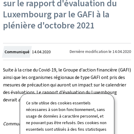
sur le rapport d'évaluation du
Luxembourg par le GAFI à la
plénière d'octobre 2021
Crée
Dernière modification le
14.04.2020
Communiqué
14.04.2020
le
Suite à la crise du Covid-19, le Groupe d'action financière (GAFI)
ainsi que les organismes régionaux de type GAFI ont pris des
mesures de précaution qui auront un impact sur le calendrier
des évaluations. Le rapport d'évaluation du Luxembourg
devrait ainsi être discuté à la plénière d'octobre 2021.
Ce site utilise des cookies essentiels
nécessaires à son bon fonctionnement, sans
usage de données à caractère personnel, et
ne pouvant pas être refusés. Des cookies non
Communiqué par le ministère de la Justice
essentiels sont utilisés à des fins statistiques