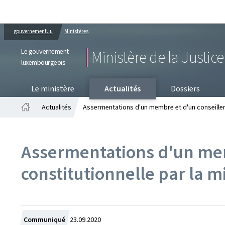
gouvernement.lu
Ministères
Le gouvernement
Ministère de la Justice
luxembourgeois
PR
Le ministère
Actualités
Dossiers
Actualités
Assermentations d'un membre et d'un conseiller s
Accueil
Assermentations d'un mem
constitutionnelle par la mi
Crée
Communiqué
23.09.2020