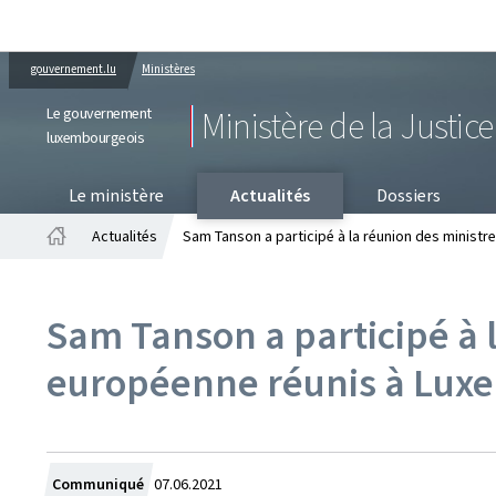
gouvernement.lu
Ministères
Le gouvernement
Ministère de la Justice
luxembourgeois
PR
Le ministère
Actualités
Dossiers
Actualités
Sam Tanson a participé à la réunion des ministr
Accueil
Sam Tanson a participé à l
européenne réunis à Lux
Crée
Communiqué
07.06.2021