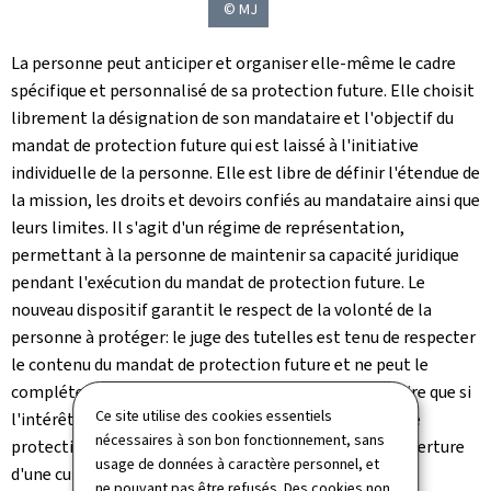
© MJ
La personne peut anticiper et organiser elle-même le cadre
spécifique et personnalisé de sa protection future. Elle choisit
librement la désignation de son mandataire et l'objectif du
mandat de protection future qui est laissé à l'initiative
individuelle de la personne. Elle est libre de définir l'étendue de
la mission, les droits et devoirs confiés au mandataire ainsi que
leurs limites. Il s'agit d'un régime de représentation,
permettant à la personne de maintenir sa capacité juridique
pendant l'exécution du mandat de protection future. Le
nouveau dispositif garantit le respect de la volonté de la
personne à protéger: le juge des tutelles est tenu de respecter
le contenu du mandat de protection future et ne peut le
compléter ou ouvrir une mesure de protection judiciaire que si
Ce site utilise des cookies essentiels
l'intérêt de la personne protégée l'exige. Le mandat de
nécessaires à son bon fonctionnement, sans
protection future peut ainsi éviter sinon retarder l'ouverture
usage de données à caractère personnel, et
d'une curatelle ou tutelle.
ne pouvant pas être refusés. Des cookies non