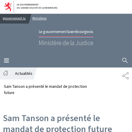
Aller au menu principal
Aller au contenu
gouvernement.lu
Ministères
Le gouvernement luxembourgeois
Ministère de la Justice
AFFICHER
MENU
PRINCIPAL
Actualités
PA
Accueil
Sam Tanson a présenté le mandat de protection
future
Sam Tanson a présenté le
mandat de protection future