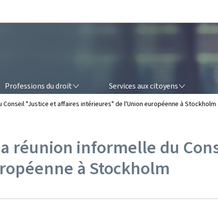
Aller au menu principal
Aller au contenu
OFESSIONS DU DROIT
SERVICES AUX CITOYENS
Professions du droit
Services aux citoyens
u Conseil "Justice et affaires intérieures" de l'Union européenne à Stockholm
a réunion informelle du Conse
européenne à Stockholm