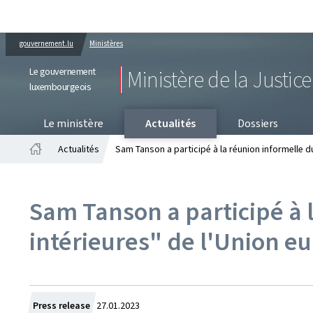
gouvernement.lu
Ministères
Le gouvernement
Ministère de la Justice
luxembourgeois
PR
Le ministère
Actualités
Dossiers
Actualités
Sam Tanson a participé à la réunion informelle d
Accueil
Sam Tanson a participé à l
intérieures" de l'Union 
Crée
Press release
27.01.2023