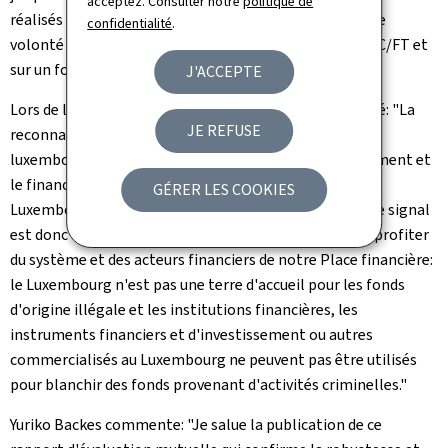
acceptez. Consulter notre
politique de
réalisés depuis par le Luxembourg, qui reposent sur une
confidentialité
.
volonté politique claire d'améliorer le dispositif de LBC/FT et
sur un fort engagement des autorités concernées.
J'ACCEPTE
Lors de la conférence de presse, Sam Tanson a souligné: "La
JE REFUSE
reconnaissance de la performance du dispositif
luxembourgeois en matière de lutte contre le blanchiment et
le financement du terrorisme renforce la crédibilité du
GÉRER LES COOKIES
Luxembourg sur la scène internationale. Aujourd'hui, le signal
est donc clair auprès des criminels qui souhaiteraient profiter
du système et des acteurs financiers de notre Place financière:
le Luxembourg n'est pas une terre d'accueil pour les fonds
d'origine illégale et les institutions financières, les
instruments financiers et d'investissement ou autres
commercialisés au Luxembourg ne peuvent pas être utilisés
pour blanchir des fonds provenant d'activités criminelles."
Yuriko Backes commente: "Je salue la publication de ce