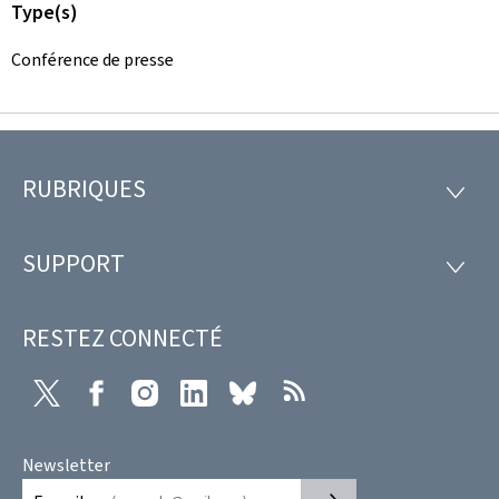
Type(s)
Conférence de presse
RUBRIQUES
Pied
RUBRI
de
SUPPORT
SUPP
page
RESTEZ CONNECTÉ
X
Facebook
Instagram
LinkedIn
Bluesky
RSS
Newsletter