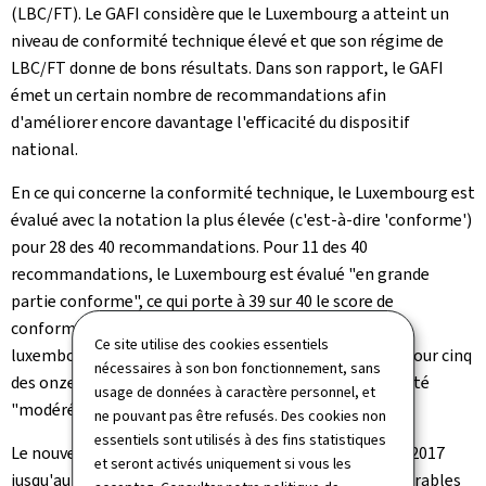
(LBC/FT). Le GAFI considère que le Luxembourg a atteint un
niveau de conformité technique élevé et que son régime de
LBC/FT donne de bons résultats. Dans son rapport, le GAFI
émet un certain nombre de recommandations afin
d'améliorer encore davantage l'efficacité du dispositif
national.
En ce qui concerne la conformité technique, le Luxembourg est
évalué avec la notation la plus élevée (c'est-à-dire 'conforme')
pour 28 des 40 recommandations. Pour 11 des 40
recommandations, le Luxembourg est évalué "en grande
partie conforme", ce qui porte à 39 sur 40 le score de
conformité technique. L'efficacité du dispositif
Ce site utilise des cookies essentiels
luxembourgeois a été évaluée comme "significative" pour cinq
nécessaires à son bon fonctionnement, sans
des onze résultats immédiats, avec un niveau d'efficacité
usage de données à caractère personnel, et
"modéré" pour les résultats immédiats restants.
ne pouvant pas être refusés. Des cookies non
essentiels sont utilisés à des fins statistiques
Le nouveau rapport, couvrant la période du 1er janvier 2017
et seront activés uniquement si vous les
jusqu'au 18 novembre 2022, reflète les progrès considérables