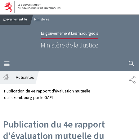
Aller au menu principal
Aller au contenu
gouvernement.lu
Ministères
Le gouvernement luxembourgeois
Ministère de la Justice
AFFICHER
MENU
PRINCIPAL
Actualités
PA
Accueil
Publication du 4e rapport d'évaluation mutuelle
du Luxembourg par le GAFI
Publication du 4e rapport
d'évaluation mutuelle du