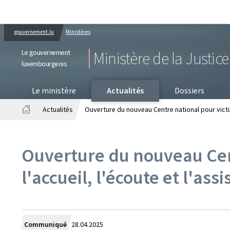
gouvernement.lu
Ministères
Le gouvernement
Ministère de la Justice
luxembourgeois
PR
Le ministère
Actualités
Dossiers
Actualités
Ouverture du nouveau Centre national pour victim
Accueil
Ouverture du nouveau Cent
l'accueil, l'écoute et l'as
Crée
Communiqué
28.04.2025