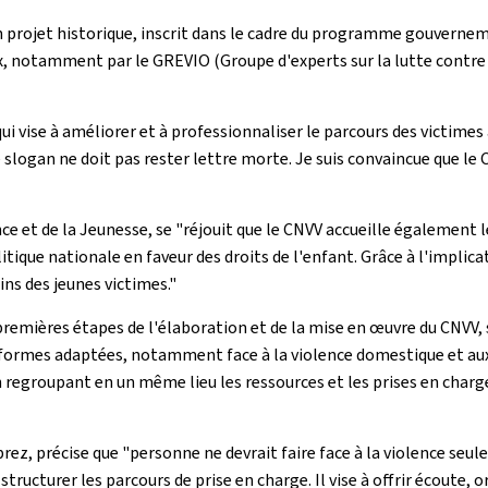
n projet historique, inscrit dans le cadre du programme gouvernem
, notamment par le GREVIO (Groupe d'experts sur la lutte contre 
 qui vise à améliorer et à professionnaliser le parcours des victim
 Ce slogan ne doit pas rester lettre morte. Je suis convaincue que le
e et de la Jeunesse, se "réjouit que le CNVV accueille également le
itique nationale en faveur des droits de l'enfant. Grâce à l'implica
ns des jeunes victimes."
premières étapes de l'élaboration et de la mise en œuvre du CNVV, 
éformes adaptées, notamment face à la violence domestique et aux 
 regroupant en un même lieu les ressources et les prises en charge
prez, précise que "personne ne devrait faire face à la violence seu
cturer les parcours de prise en charge. Il vise à offrir écoute, o