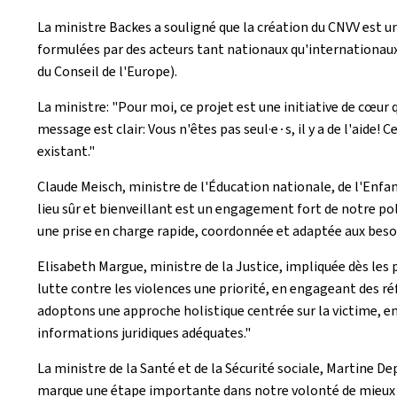
La ministre Backes a souligné que la création du CNVV est u
formulées par des acteurs tant nationaux qu'internationaux
du Conseil de l'Europe).
La ministre: "Pour moi, ce projet est une initiative de cœur
message est clair: Vous n'êtes pas seul·e∙s, il y a de l'aide!
existant."
Claude Meisch, ministre de l'Éducation nationale, de l'Enfanc
lieu sûr et bienveillant est un engagement fort de notre pol
une prise en charge rapide, coordonnée et adaptée aux besoi
Elisabeth Margue, ministre de la Justice, impliquée dès les 
lutte contre les violences une priorité, en engageant des r
adoptons une approche holistique centrée sur la victime, en
informations juridiques adéquates."
La ministre de la Santé et de la Sécurité sociale, Martine De
marque une étape importante dans notre volonté de mieux stru