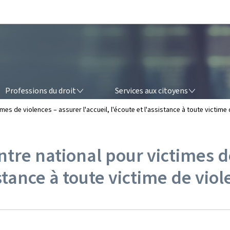
Aller au menu principal
Aller au contenu
OFESSIONS DU DROIT
SERVICES AUX CITOYENS
Professions du droit
Services aux citoyens
es de violences – assurer l'accueil, l'écoute et l'assistance à toute victime
re national pour victimes de
sistance à toute victime de vio