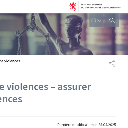
FRANÇAIS
FR
AFFICHER / MASQUER 
 de violences
PARTAG
 violences – assurer
lences
Dernière modification le
28.04.2025