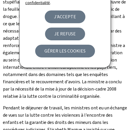
stupéfiants, et a souligné l'importance de la mise en œuvre de
confidentialité
.
la feuille de route de l'Union européenne contre le trafic de
drogue. Le ministère de la Justice joue un rôle clé en veillant à
J'ACCEPTE
ce que les autorités judiciaires disposent des moyens
nécessaires pour mener leurs enquêtes, notamment par des
JE REFUSE
adaptations du Code de procédure pénale et par le
renforcement des effectifs des forces policières. La ministre a
GÉRER LES COOKIES
également plaidé pour une intensification de la coopération
au sein de l'Union européenne ainsi que de la coordination
internationale entre l'Union européenne et les pays tiers,
notamment dans des domaines tels que les enquêtes
financières et le recouvrement d'avoirs. La ministre a conclu
par la nécessité de la mise à jour de la décision-cadre 2008
relative à la lutte contre la criminalité organisée.
Pendant le déjeuner de travail, les ministres ont eu un échange
de vues sur la lutte contre les violences à l'encontre des
enfants et la garantie des droits des mineurs dans les
procédures judiciaires. Elisabeth Margue a insisté sur une