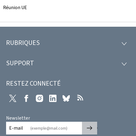
Réunion UE
RUBRIQUES
Pied
RUBRI
de
SUPPORT
SUPP
page
RESTEZ CONNECTÉ
X
Facebook
Instagram
LinkedIn
Bluesky
RSS
Newsletter
🡒
E-mail