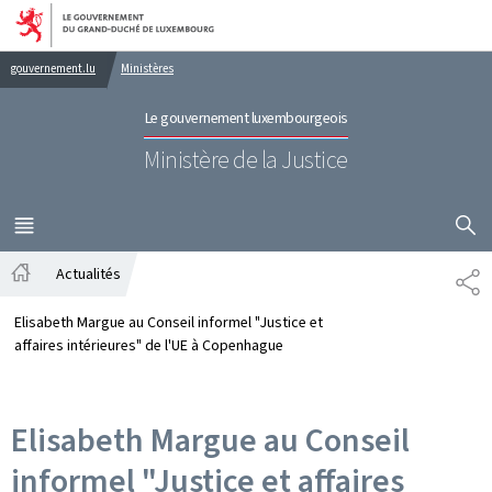
Aller au menu principal
Aller au contenu
gouvernement.lu
Ministères
Le gouvernement luxembourgeois
Ministère de la Justice
AFFICHER
MENU
PRINCIPAL
Actualités
PA
Accueil
Elisabeth Margue au Conseil informel "Justice et
affaires intérieures" de l'UE à Copenhague
Elisabeth Margue au Conseil
informel "Justice et affaires