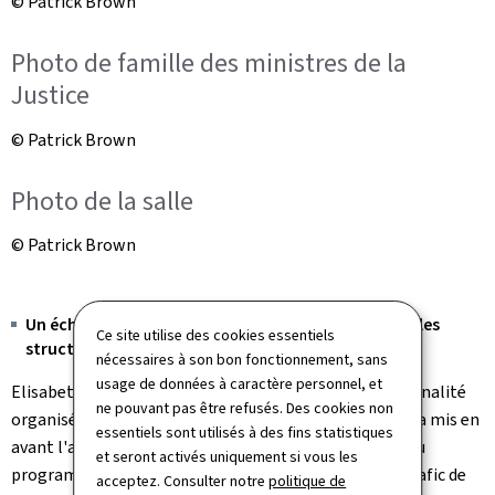
© Patrick Brown
Photo de famille des ministres de la
Justice
© Patrick Brown
Photo de la salle
© Patrick Brown
Un échange sur la lutte contre le crime organisé et les
Ce site utilise des cookies essentiels
structures familiales criminelles
nécessaires à son bon fonctionnement, sans
usage de données à caractère personnel, et
Elisabeth Margue a rappelé que la lutte contre la criminalité
ne pouvant pas être refusés. Des cookies non
organisée constitue l'une de ses priorités. La ministre a mis en
essentiels sont utilisés à des fins statistiques
avant l'approche transversale adoptée dans le cadre du
et seront activés uniquement si vous les
programme Drogendësch 2.0, visant à combattre le trafic de
acceptez. Consulter notre
politique de