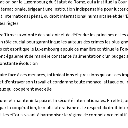
ation par le Luxembourg du Statut de Rome, qui a institué la Cour 
nternationale, érigeant une institution indispensable pour lutter
it international pénal, du droit international humanitaire et de l'
es règles.
ffirme sa volonté de soutenir et de défendre les principes et les 
un rôle crucial pour garantir que les auteurs des crimes les plus gr
ans cet esprit que le Luxembourg appuie de manière continue le Fond
ient également de manière constante l'alimentation d'un budget 
constante évolution.
re face à des menaces, intimidations et pressions qui ont des im
et d'entraver son travail et condamne toute menace, attaque ou i
ceux qui coopèrent avec elle.
er et maintenir la paix et la sécurité internationales. En effet, on
ar la coopération, le multilatéralisme et le respect du droit inter
les efforts visant à harmoniser le régime de compétence relatif a