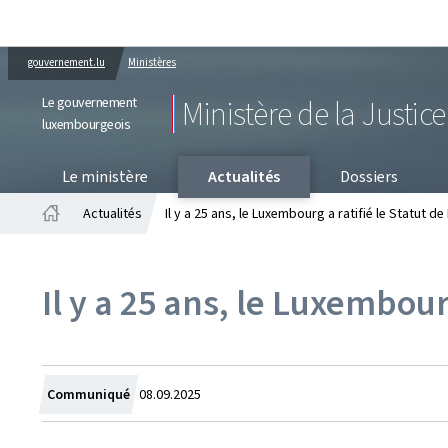
gouvernement.lu
Ministères
Le gouvernement
Ministère de la Justice
luxembourgeois
PR
Le ministère
Actualités
Dossiers
Actualités
Il y a 25 ans, le Luxembourg a ratifié le Statut d
Accueil
Il y a 25 ans, le Luxembour
Crée
Communiqué
08.09.2025
le