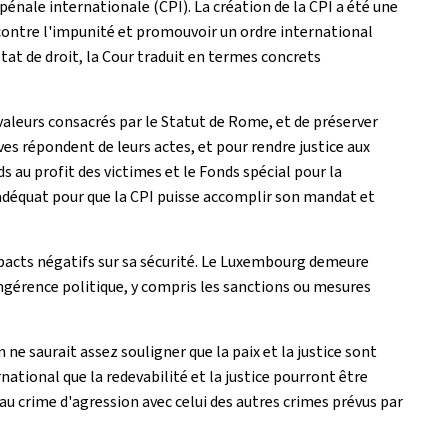
pénale internationale (CPI). La création de la CPI a été une
 contre l'impunité et promouvoir un ordre international
État de droit, la Cour traduit en termes concrets
valeurs consacrés par le Statut de Rome, et de préserver
aves répondent de leurs actes, et pour rendre justice aux
s au profit des victimes et le Fonds spécial pour la
adéquat pour que la CPI puisse accomplir son mandat et
pacts négatifs sur sa sécurité. Le Luxembourg demeure
ngérence politique, y compris les sanctions ou mesures
 ne saurait assez souligner que la paix et la justice sont
national que la redevabilité et la justice pourront être
u crime d'agression avec celui des autres crimes prévus par