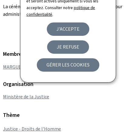
et seront activés uniquement si vous les
La cérémonie a eu lieu en présence du président de la Cour
acceptez. Consulter notre
politique de
administrative, Francis Delaporte.
confidentialité
.
J'ACCEPTE
JE REFUSE
Membre du gouvernement
GÉRER LES COOKIES
MARGUE Elisabeth
Organisation
Ministère de la Justice
Thème
Justice - Droits de l'Homme