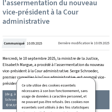
l'assermentation du nouveau
vice-président à la Cour
administrative
Crée
Dernière modification le
10.09.2025
Communiqué
10.09.2025
le
Mercredi, le 10 septembre 2025, la ministre de la Justice,
Elisabeth Margue, a procédé à l'assermentation du nouveau
vice-président à la Cour administrative. Serge Schroeder,
premier conseiller à la Cour administrative, est nommé vice-
président avec effet au 16 septembre 2025.
Ce site utilise des cookies essentiels
nécessaires à son bon fonctionnement, sans
(de g. à dr.) Elisabeth Margue, ministre de la Justice ; Serge
usage de données à caractère personnel, et
Schroeder, premier conseiller à la Cour administrative
ne pouvant pas être refusés. Des cookies non
© MJUST
essentiels sont utilisés à des fins statistiques