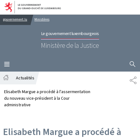
Aller au menu principal
Aller au contenu
gouvernement.lu
Ministères
Le gouvernement luxembourgeois
Ministère de la Justice
AFFICHER
MENU
PRINCIPAL
Actualités
PA
Accueil
Elisabeth Margue a procédé à l'assermentation
du nouveau vice-président à la Cour
administrative
Elisabeth Margue a procédé à