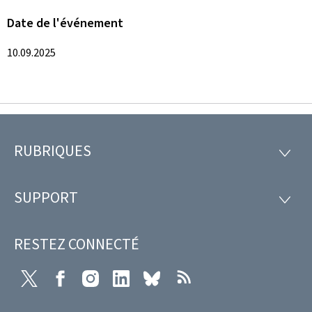
Date de l'événement
10.09.2025
RUBRIQUES
Pied
RUBRI
de
SUPPORT
SUPP
page
RESTEZ CONNECTÉ
X
Facebook
Instagram
LinkedIn
Bluesky
RSS