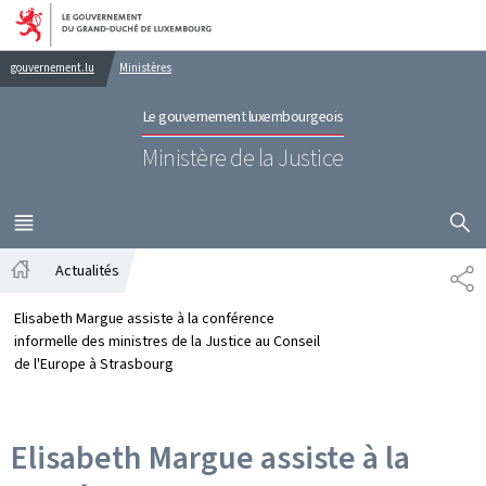
Aller au menu principal
Aller au contenu
gouvernement.lu
Ministères
Le gouvernement luxembourgeois
Ministère de la Justice
AFFICHER
MENU
PRINCIPAL
Actualités
PA
Accueil
Elisabeth Margue assiste à la conférence
informelle des ministres de la Justice au Conseil
de l'Europe à Strasbourg
Elisabeth Margue assiste à la