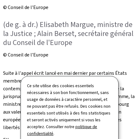
© Conseil de l'Europe
(de g. à dr.) Elisabeth Margue, ministre de
la Justice ; Alain Berset, secrétaire général
du Conseil de l'Europe
© Conseil de l'Europe
Suite à l'appel écrit lancé en mai dernier par certains États
membres du Conseil de l'Europe à aborder les défis
Ce site utilise des cookies essentiels
contemporains posés par la migration dans le cadre de la
nécessaires à son bon fonctionnement, sans
jurisprudence de la Cour européenne des droits de l'Homme, la
usage de données à caractère personnel, et
ministre a réaffirmé l'adhésion indéfectible du Luxembourg
ne pouvant pas être refusés. Des cookies non
aux valeurs et principes fondamentaux de la Convention
essentiels sont utilisés à des fins statistiques
européenne de sauvegarde des droits de l'Homme et des
et seront activés uniquement si vous les
acceptez. Consulter notre
politique de
libertés fondamentales.
confidentialité
.