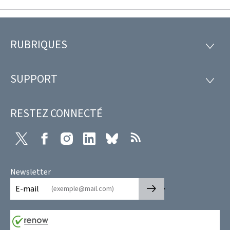
RUBRIQUES
Pied
RUBRI
de
SUPPORT
SUPP
page
RESTEZ CONNECTÉ
X
Facebook
Instagram
LinkedIn
Bluesky
RSS
Newsletter
🡒
E-mail