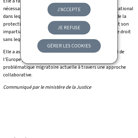
Elle a rappelé que le débat sur la migration doit
nécessairement s'inscrire dans le cadre juridique international
J'ACCEPTE
dans lequel le rôle de la Cour est de demeurer garante de la
protection des droits de l'Homme. Son indépendance et son
JE REFUSE
impartialité constituent les assises mêmes de l'État de droit
sans lequel la démocratie ne serait qu'une illusion.
GÉRER LES COOKIES
Elle a assuré l'entier soutien du Luxembourg au Conseil de
l'Europe pour trouver une solution satisfaisante à la
problématique migratoire actuelle à travers une approche
collaborative.
Communiqué par le ministère de la Justice