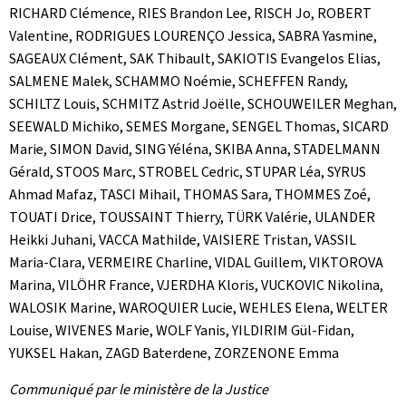
RICHARD Clémence, RIES Brandon Lee, RISCH Jo, ROBERT
Valentine, RODRIGUES LOURENÇO Jessica, SABRA Yasmine,
SAGEAUX Clément, SAK Thibault, SAKIOTIS Evangelos Elias,
SALMENE Malek, SCHAMMO Noémie, SCHEFFEN Randy,
SCHILTZ Louis, SCHMITZ Astrid Joëlle, SCHOUWEILER Meghan,
SEEWALD Michiko, SEMES Morgane, SENGEL Thomas, SICARD
Marie, SIMON David, SING Yéléna, SKIBA Anna, STADELMANN
Gérald, STOOS Marc, STROBEL Cedric, STUPAR Léa, SYRUS
Ahmad Mafaz, TASCI Mihail, THOMAS Sara, THOMMES Zoé,
TOUATI Drice, TOUSSAINT Thierry, TÜRK Valérie, ULANDER
Heikki Juhani, VACCA Mathilde, VAISIERE Tristan, VASSIL
Maria-Clara, VERMEIRE Charline, VIDAL Guillem, VIKTOROVA
Marina, VILÖHR France, VJERDHA Kloris, VUCKOVIC Nikolina,
WALOSIK Marine, WAROQUIER Lucie, WEHLES Elena, WELTER
Louise, WIVENES Marie, WOLF Yanis, YILDIRIM Gül-Fidan,
YUKSEL Hakan, ZAGD Baterdene, ZORZENONE Emma
Communiqué par le ministère de la Justice