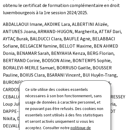
obtenu le certificat de formation complémentaire en droit
luxembourgeois à la 1re session 2024/2025.
ABDALLAOUI Imane, AKDIME Lara, ALBERTINI Alizée,
ANTUNES Joana, ARMAND-HUGON, Margherita, ATTAF Dari,
AYTAÇ Burak, BALDUCCI Clara, BAUFLE Agnė, BELABBACI
Sofiane, BELGACEM Yamine, BELLOT Maxime, BEN AHMED
Donia, BENAMAR Sarah, BENYAHIA Kenza, BERG Florian,
BERTRAND Corine, BODSON Aline, BONTEMPS Sophie,
BORALEVI-MERLE Samuel, BORRUSO Gaëlle, BOUSSER
Pauline, BOXUS Clara, BSARANI Vincent, BUI Huyên-Trang,
BURONFOSSE Ulysse, CAKIR Sercan, CAMILUS Thomas,
CARDOSO BONGIORNO Lavinia, CATRAILLÉ Clarisse,
Ce site utilise des cookies essentiels
nécessaires à son bon fonctionnement, sans
CEBALLOSOVA Fanny, COIA Romain, CORNET Venise, CRESSEY
usage de données à caractère personnel, et
Loup Jules, CUNHA OLIVEIRA Diana, DALLE MESE Victoria,
ne pouvant pas être refusés. Des cookies non
DAPPE--BLANCK Thomas, DAWOOD Nathalie, DE WINDT
essentiels sont utilisés à des fins statistiques
Nikita, DELAGE Thomas, DELEBARRE-DEBAY Philippe,
et seront activés uniquement si vous les
DELVALLÉE Blanche, DEREP Audrey, DIAZ FLORES Jose
acceptez. Consulter notre
politique de