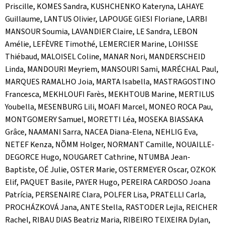
Priscille, KOMES Sandra, KUSHCHENKO Kateryna, LAHAYE
Guillaume, LANTUS Olivier, LAPOUGE GIESI Floriane, LARBI
MANSOUR Soumia, LAVANDIER Claire, LE Sandra, LEBON
Amélie, LEFÈVRE Timothé, LEMERCIER Marine, LOHISSE
Thiébaud, MALOISEL Coline, MANAR Nori, MANDERSCHEID
Linda, MANDOURI Meyriem, MANSOURI Sami, MARÉCHAL Paul,
MARQUES RAMALHO Joia, MARTA Isabella, MASTRAGOSTINO
Francesca, MEKHLOUFI Farès, MEKHTOUB Marine, MERTILUS
Youbella, MESENBURG Lili, MOAFI Marcel, MONEO ROCA Pau,
MONTGOMERY Samuel, MORETTI Léa, MOSEKA BIASSAKA
Grâce, NAAMANI Sarra, NACEA Diana-Elena, NEHLIG Eva,
NETEF Kenza, NÕMM Holger, NORMANT Camille, NOUAILLE-
DEGORCE Hugo, NOUGARET Cathrine, NTUMBA Jean-
Baptiste, OÉ Julie, OSTER Marie, OSTERMEYER Oscar, OZKOK
Elif, PAQUET Basile, PAYER Hugo, PEREIRA CARDOSO Joana
Patrícia, PERSENAIRE Clara, POLFER Lisa, PRATELLI Carla,
PROCHÁZKOVÁ Jana, ANTE Stella, RASTODER Lejla, REICHER
Rachel, RIBAU DIAS Beatriz Maria, RIBEIRO TEIXEIRA Dylan,