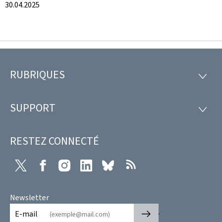
30.04.2025
RUBRIQUES
Pied
RUBRI
de
SUPPORT
SUPP
page
RESTEZ CONNECTÉ
X
Facebook
Instagram
LinkedIn
Bluesky
RSS
Newsletter
🡒
E-mail