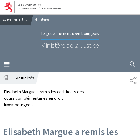
Aller au menu principal
Aller au contenu
gouvernement.lu
Ministères
Le gouvernement luxembourgeois
Ministère de la Justice
AFFICHER
MENU
PRINCIPAL
Actualités
PA
Accueil
Elisabeth Margue a remis les certificats des
cours complémentaires en droit
luxembourgeois
Elisabeth Margue a remis les