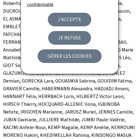
Roberto, DUARTE DA CRUZ Melissa, DUCHARME Camille,
confidentialité
.
DUCROUX Clémence, EGGERMONT Alizée, EL AMRI Ouassim,
EL ASMAR Mike, EL KHOUMSSI Soufiane, ELAMRI Fatima,
J'ACCEPTE
EMBLETON Liam, EMMENECKER Alycia, ERCIN Jenk,
FAFCHAMPS Sophie, FELTEN Caroline, FELTEN Julie,
JE REFUSE
FERRANDINI Eric, FREMY Juliette, FÜRST Deborah, GABAIL
Annabelle, GAILLET Adam, GAYETTI Gil-Patrick, GEORG Marie
GÉRER LES COOKIES
Mathilde, GETACHEW Melaé, GHZAL Miguel, GIBERGUES Léo,
GIOT Sophie, GIRY Emma Elizabeth, GIUDICI Francesca,
GLAZUNOV Aleksei, GOMES DA ROCHA Viviana, GONZALEZ
Demian, GORECKA Lara, GOUASMIA Sabrina, GOUIDIM Fatma,
GRAVIER Camille, HABERMANN Alexandra, HADJADJ Amani,
HANNART Félix, HERRBACH Loris, HILBERTZ Victor Leon,
HIRSCH Thierry, HOCQUARD-ALLENIC Ilona, IGBINOBA
Netete, IRIGOYEN Marianne, JAROSZ Muriel, JENNES Camille,
JUBIN Gwëlane, JULLIERE Mathilde, JUMBI Paule-Valérie,
KACIMI Anfele-Nour, KEMP Magalie, KEMP Amélie, KERROUMI
MORENO Hakim, KHEDIMELLAH Rahima, KINDONGO MASUA