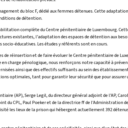
gement du bloc F, dédié aux femmes détenues. Cette adaptation
nditions de détention.
éhabilitation complète du Centre pénitentiaire de Luxembourg. Cett
ctures existantes, l'adaptation des espaces de détention aux bes
s socio-éducatives. Les études y référents sont en cours.
ves de réinsertion et de faire évoluer le Centre pénitentiaire de 
e en charge pénologique, nous renforçons notre capacité à préveni
nisées ainsi que des effectifs suffisants au sein des établissement
itions optimales, tant pour garantir leur sécurité que pour assur
iaire (AP), Serge Legil, du directeur général adjoint de l'AP, Carol
int du CPL, Paul Poeker et de la directrice ff de l'Administration 
nt visité les lieux de la prison qui hébergent actuellement 392 