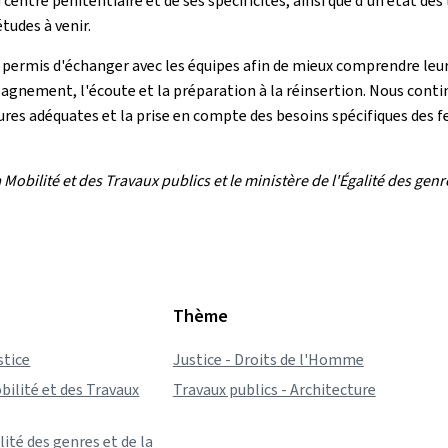
 centre pénitentiaire et de ses spécificités, ainsi que d'un état de
tudes à venir.
a permis d'échanger avec les équipes afin de mieux comprendre leurs 
agnement, l'écoute et la préparation à la réinsertion. Nous conti
ures adéquates et la prise en compte des besoins spécifiques des 
obilité et des Travaux publics et le ministère de l'Égalité des genre
Thème
stice
Justice - Droits de l'Homme
bilité et des Travaux
Travaux publics - Architecture
lité des genres et de la