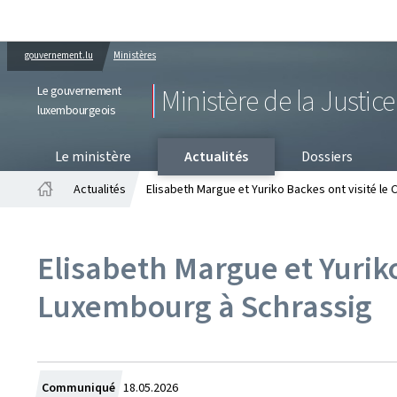
gouvernement.lu
Ministères
Le gouvernement
Ministère de la Justice
luxembourgeois
PR
Le ministère
Actualités
Dossiers
Actualités
Elisabeth Margue et Yuriko Backes ont visité le
Accueil
Elisabeth Margue et Yuriko
Luxembourg à Schrassig
Crée
Communiqué
18.05.2026