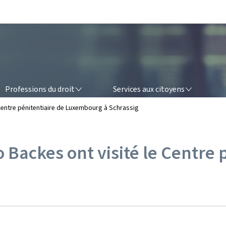
Aller au menu principal
Aller au contenu
OFESSIONS DU DROIT
SERVICES AUX CITOYENS
Professions du droit
Services aux citoyens
 Centre pénitentiaire de Luxembourg à Schrassig
 Backes ont visité le Centre 