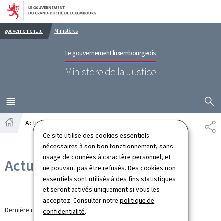
Aller au menu principal
Aller au contenu
gouvernement.lu
Ministères
Le gouvernement luxembourgeois
Ministère de la Justice
AFFICHER
MENU
PRINCIPAL
Actualités
PA
Accueil
Ce site utilise des cookies essentiels
nécessaires à son bon fonctionnement, sans
usage de données à caractère personnel, et
Actualités
ne pouvant pas être refusés. Des cookies non
essentiels sont utilisés à des fins statistiques
et seront activés uniquement si vous les
acceptez. Consulter notre
politique de
Dernière modification le
30.03.2026
confidentialité
.