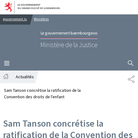
Aller au menu principal
Aller au contenu
gouvernement.lu
Ministères
Le gouvernement luxembourgeois
Ministère de la Justice
AFFICHER
MENU
PRINCIPAL
Actualités
PA
Accueil
Sam Tanson concrétise la ratification de la
Convention des droits de l'enfant
Sam Tanson concrétise la
ratification de la Convention des