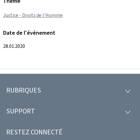
Thème
Justice - Droits de l'Homme
Date de l'événement
28.01.2020
RUBRIQUES
Pied
RUBRI
de
SUPPORT
SUPP
page
RESTEZ CONNECTÉ