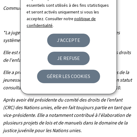
essentiels sont utilisés à des fins statistiques
Communiqué par le ministère de la Justice
et seront activés uniquement si vous les
acceptez. Consulter notre
politique de
confidentialité
.
*La juge Renate Winter
est experte en droit familial et des
J'ACCEPTE
systèmes de justice juvénile.
Elle est membre fondateur de l'Institut international des droits
JE REFUSE
de l'enfant (IDE).
Elle a présidé l'Association internationale des magistrats de la
GÉRER LES COOKIES
jeunesse et de la famille (AIMJF, une ONG disposant d'un statut
consultatif auprès du Conseil de l'Europe) de 2006 à 2010.
Après avoir été présidente du comité des droits de l’enfant
(CRC) des Nations unies, elle en fait toujours partie en tant que
vice-présidente. Elle a notamment contribué à l'élaboration de
plusieurs projets de lois et de manuels dans le domaine de la
justice juvénile pour les Nations unies.