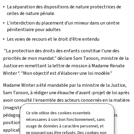
La séparation des dispositions de nature protectrices de
celles de nature pénale.
L'interdiction du placement d'un mineur dans un centre
pénitentiaire pour adultes
Les voies de recours et le droit d'être entendu
"La protection des droits des enfants constitue l'une des
priorités de mon mandat." déclare Sam Tanson, ministre de la
Justice en remettant la lettre de mission à Madame Renate
Winter
*
. "Mon objectif est d'élaborer une loi modèle."
Madame Winter a été mandatée par la ministre de la Justice,
Sam Tanson, à rédiger une ébauche d'avant-projet de loi après
avoir consulté l'ensemble des acteurs concernés en la matière
(magistrature, acteurs médico-psycho-sociaux et
Ce site utilise des cookies essentiels
pédagogiques, associations de terrain) et d'examiner les
nécessaires à son bon fonctionnement, sans
positions et pistes respectives au regard des standards
usage de données à caractère personnel, et
applicables.
ne pouvant pas être refusés. Des cookies non