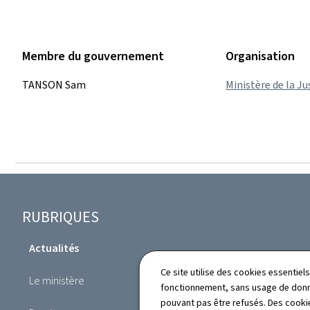
Membre du gouvernement
Organisation
TANSON Sam
Ministère de la Ju
Pied
RUBRIQUES
de
Actualités
page
Professions du droit
Ce site utilise des cookies essentie
Le ministère
fonctionnement, sans usage de donné
Services aux citoyens
pouvant pas être refusés. Des cookie