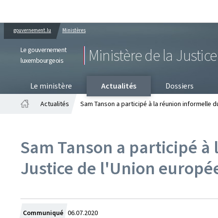
gouvernement.lu
Ministères
Le gouvernement
Ministère de la Justice
luxembourgeois
PR
Le ministère
Actualités
Dossiers
Actualités
Sam Tanson a participé à la réunion informelle d
Accueil
Sam Tanson a participé à l
Justice de l'Union europ
Crée
Communiqué
06.07.2020