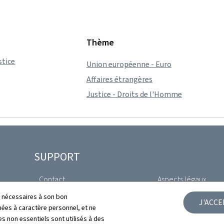
Thème
stice
Union européenne - Euro
Affaires étrangères
Justice - Droits de l'Homme
SUPPORT
Contact
Aspects légaux
ls nécessaires à son bon
J'ACC
Plan du site
Déclaration d'access
es à caractère personnel, et ne
s non essentiels sont utilisés à des