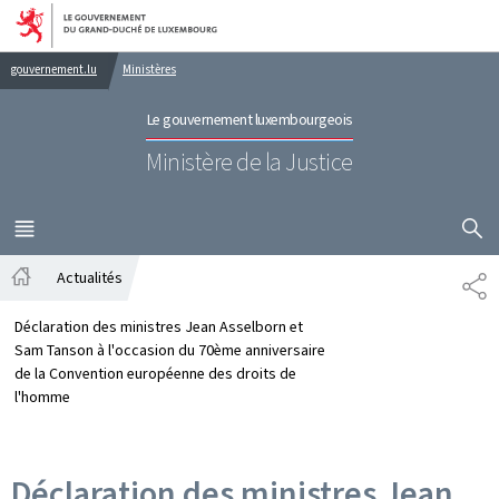
Aller au menu principal
Aller au contenu
gouvernement.lu
Ministères
Le gouvernement luxembourgeois
Ministère de la Justice
AFFICHER
MENU
PRINCIPAL
Actualités
PA
Accueil
Déclaration des ministres Jean Asselborn et
Sam Tanson à l'occasion du 70ème anniversaire
de la Convention européenne des droits de
l'homme
Déclaration des ministres Jean