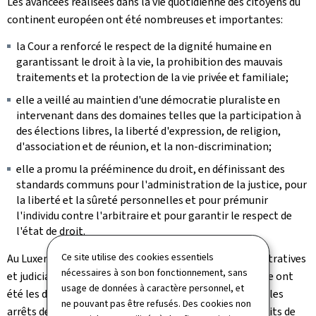
Les avancées réalisées dans la vie quotidienne des citoyens du
continent européen ont été nombreuses et importantes:
la Cour a renforcé le respect de la dignité humaine en
garantissant le droit à la vie, la prohibition des mauvais
traitements et la protection de la vie privée et familiale;
elle a veillé au maintien d'une démocratie pluraliste en
intervenant dans des domaines telles que la participation à
des élections libres, la liberté d'expression, de religion,
d'association et de réunion, et la non-discrimination;
elle a promu la prééminence du droit, en définissant des
standards communs pour l'administration de la justice, pour
la liberté et la sûreté personnelles et pour prémunir
l'individu contre l'arbitraire et pour garantir le respect de
l'état de droit.
Ce site utilise des cookies essentiels
Au Luxembourg, la législation et les pratiques administratives
nécessaires à son bon fonctionnement, sans
et judiciaires nationales, ainsi que la liberté de la presse ont
usage de données à caractère personnel, et
été les domaines les plus profondément impactés par les
ne pouvant pas être refusés. Des cookies non
arrêts de condamnation de la Cour européenne des droits de