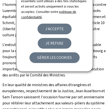
essentiels sont utilisés à des fins statistiques
l'homme. Les affaires Procola, Kuhn et Leandro da Silva contre
et seront activés uniquement si vous les
Luxembourg en ce qui concerne l'article 6 (droit à un procès
acceptez. Consulter notre
politique de
équitable), les affaires Saint-Paul Luxembourg S.A., Roemen et
confidentialité
.
Schmit, et l'arrêt Thoma contre Luxembourg pour l'article 10
(liberté d'expression) ont ainsi marqué durablement notre
J'ACCEPTE
culture judiciaire et démocratique.
JE REFUSE
L'exécution pleine et entière des arrêts étant indispensable
pour la crédibilité du système conventionnel, le Luxembourg a
toujours œuvré pour se conformer rapidement aux arrêts
GÉRER LES COOKIES
prononcés à son égard, et a constamment joué un rôle
important dans les réunions sur la surveillance de l'exécution
des arrêts par le Comité des Ministres.
En leur qualité de ministres des affaires étrangères et
européennes, respectivement de la Justice, Jean Asselborn et
Sam Tanson saisissent l'occasion fournie par cet anniversaire
pour réitérer leur attachement aux valeurs-piliers du système