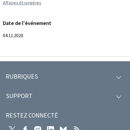
Affaires étrangères
Date de l'événement
04.11.2020
RUBRIQUES
Pied
RUBRI
de
SUPPORT
SUPP
page
RESTEZ CONNECTÉ
X
Facebook
Instagram
LinkedIn
Bluesky
RSS