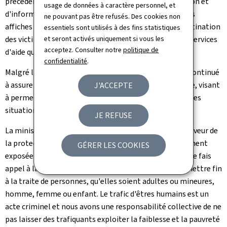
précédent et a soutenu une campagne de sensibilisation et
usage de données à caractère personnel, et
d'information au niveau européen, notamment par des
ne pouvant pas être refusés. Des cookies non
affiches sur les droits des victimes et un dépliant à destination
essentiels sont utilisés à des fins statistiques
des victimes contenant en outre les coordonnées des services
et seront activés uniquement si vous les
acceptez. Consulter notre
politique de
d'aide qui sont à leur disposition.
confidentialité
.
Malgré la crise sanitaire, le comité interministériel a continué
à assurer des formations, en partie par visioconférence, visant
J'ACCEPTE
à permettre aux acteurs du terrain de mieux identifier les
situations d'exploitation.
JE REFUSE
La ministre de la Justice réitère son engagement en faveur de
la protection des personnes vulnérables, particulièrement
GÉRER LES COOKIES
exposées aux dangers de la traite des êtres humains: "Je fais
appel à la vigilance de nos citoyens pour prévenir ou mettre fin
à la traite de personnes, qu'elles soient adultes ou mineures,
homme, femme ou enfant. Le trafic d'êtres humains est un
acte criminel et nous avons une responsabilité collective de ne
pas laisser des trafiquants exploiter la faiblesse et la pauvreté