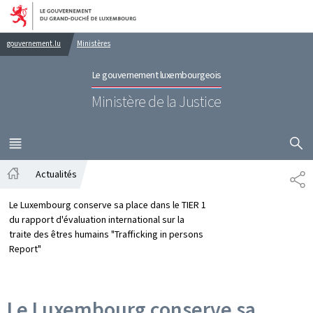
Aller au menu principal
Aller au contenu
gouvernement.lu
Ministères
Le gouvernement luxembourgeois
Ministère de la Justice
AFFICHER
MENU
PRINCIPAL
Actualités
PA
Accueil
Le Luxembourg conserve sa place dans le TIER 1
du rapport d'évaluation international sur la
traite des êtres humains "Trafficking in persons
Report"
Le Luxembourg conserve sa