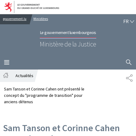
Aller au menu principal
Aller au contenu
FR
gouvernement.lu
Ministères
FR
Le gouvernement luxembourgeois
Ministère de la Justice
AFFICHER
MENU
PRINCIPAL
Actualités
PA
Accueil
Sam Tanson et Corinne Cahen ont présenté le
concept du "programme de transition" pour
anciens détenus
Sam Tanson et Corinne Cahen