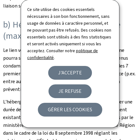
liaison sont sous la tutelle de ce ministère.
Ce site utilise des cookies essentiels
nécessaires à son bon fonctionnement, sans
b) Hébergement à moyen terme
usage de données à caractère personnel, et
ne pouvant pas être refusés. Des cookies non
(maximum 6 mois)
essentiels sont utilisés à des fins statistiques
et seront activés uniquement si vous les
Le lien vers une structure d'hébergement à moyen terme
acceptez. Consulter notre
politique de
pourra se faire soit à partir du CPL ou CPG pour les détenus
confidentialité
.
condamnés sans situation de logement, soit au cours des 7
J'ACCEPTE
premiers jours d'une situation d'hébergement d'urgence (p.ex.
entre autres pour une personne libérée de la détention
préventive).
JE REFUSE
L'hébergement à moyen terme, qui ne peut pas dépasser une
durée de 6 mois, se fait dans les structures d'hébergement
GÉRER LES COOKIES
existantes gérées par des associations conventionnées par le
ministère de la Famille, de l'Intégration et à la Grande Région
dans le cadre de la loi du 8 septembre 1998 réglant les