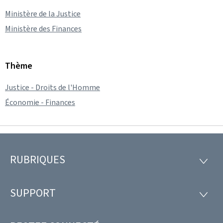
Ministère de la Justice
Ministère des Finances
Thème
Justice - Droits de l'Homme
Économie - Finances
RUBRIQUES
Pied
RUBRI
de
SUPPORT
SUPP
page