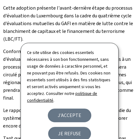
Cette adoption présente l'avant-dernière étape du processus
d'évaluation du Luxembourg dans la cadre du quatrième cycle
d'évaluations mutuelles du GAFI en matière de lutte contre le
blanchiment de capitaux et le financement du terrorisme
(LBC/FT).
Conformément aux procédures du quatrième cycle
Ce site utilise des cookies essentiels
d'évaluations mutuelles du GAFI, le rapport sera soumis à un
nécessaires à son bon fonctionnement, sans
usage de données à caractère personnel, et
processus de qualité et de cohérence post-plénière et sera
ne pouvant pas être refusés. Des cookies non
circulé parmi tous les membres du GAFI et des organismes
essentiels sont utilisés à des fins statistiques
régionaux de type GAFI (ORTG). Au terme de ce processus, qui
et seront activés uniquement si vous les
prendra plusieurs semaines, le rapport sera considéré comme
acceptez. Consulter notre
politique de
final.
confidentialité
.
Le rapport final, qui comprendra une analyse approfondie du
J'ACCEPTE
système LBC/FT et des recommandations pour l'améliorer
encore davantage, sera publié à la fin de l'été.
JE REFUSE
Tant que le rapport n'aura pas été publié, le pays n'est pas