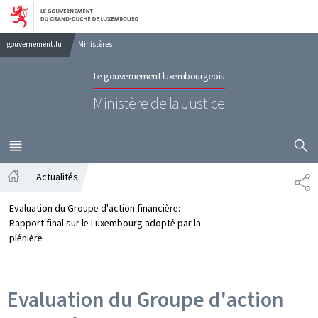
Aller au menu principal
Aller au contenu
gouvernement.lu
Ministères
Le gouvernement luxembourgeois
Ministère de la Justice
AFFICHER
MENU
PRINCIPAL
Actualités
PA
Accueil
Evaluation du Groupe d'action financière:
Rapport final sur le Luxembourg adopté par la
plénière
Evaluation du Groupe d'action