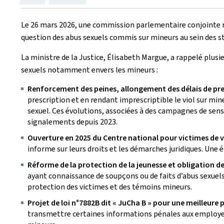
le
Le 26 mars 2026, une commission parlementaire conjointe réu
question des abus sexuels commis sur mineurs au sein des s
La ministre de la Justice, Élisabeth Margue, a rappelé plusi
sexuels notamment envers les mineurs :
Renforcement des peines, allongement des délais de presc
prescription et en rendant imprescriptible le viol sur min
sexuel. Ces évolutions, associées à des campagnes de sens
signalements depuis 2023.
Ouverture en 2025 du Centre national pour victimes de 
informe sur leurs droits et les démarches juridiques. Une éq
Réforme de la protection de la jeunesse et obligation d
ayant connaissance de soupçons ou de faits d’abus sexuels
protection des victimes et des témoins mineurs.
Projet de loi n°7882B dit « JuCha B » pour une meilleure
transmettre certaines informations pénales aux employeurs, 