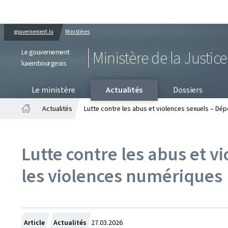
gouvernement.lu
Ministères
Le gouvernement
Ministère de la Justice
luxembourgeois
PR
Le ministère
Actualités
Dossiers
Actualités
Lutte contre les abus et violences sexuels – Dép
Accueil
Lutte contre les abus et v
les violences numériques
Crée
Article
Actualités
27.03.2026