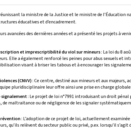
nissant la ministre de la Justice et le ministre de l’Éducation nat
tructures éducatives et d’encadrement.
eurs avancées des dernières années et a présenté les projets à veni
ription et imprescriptibilité du viol sur mineurs
: La loi du 8 ao
eurs. Elle a également renforcé les peines pour abus sexuels et in
ibilisation visant à briser les tabous et à encourager les signale
violences (CNVV)
: Ce centre, destiné aux mineurs et aux majeurs, 
uipe pluridisciplinaire leur offre ainsi une prise en charge globale
e signalement
: Le projet de loi n°7991 introduisant un droit péna
, de maltraitance ou de négligence de les signaler systématiqueme
 prévention
: L’adoption de ce projet de loi, actuellement examin
qu’ils relèvent du secteur public ou privé, p.ex. lorsqu’il s’agit 