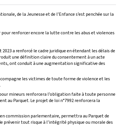
ionale, de la Jeunesse et de l’Enfance s’est penchée sur la
r pour renforcer encore la lutte contre les abus et violences
ût 2023 a renforcé le cadre juridique en étendant les délais de
troduit une définition claire du consentement à un acte
ments, ont conduit à une augmentation significative des
accompagne les victimes de toute forme de violence et les
.
l pour mineurs renforcera l’obligation faite à toute personne
nt au Parquet. Le projet de loi n°7992 renforcera la
ée en commission parlementaire, permettra au Parquet de
de prévenir tout risque à l’intégrité physique ou morale des