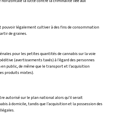
horizontale la lutte contre la criminalité liée aux
nt pouvoir légalement cultiver à des fins de consommation
rtir de graines.
pénales pour les petites quantités de cannabis sur la voie
xpéditive (avertissements taxés) à l’égard des personnes
en public, de même que le transport et l’acquisition
es produits mixtes).
e autorisé sur le plan national alors qu’il serait
is à domicile, tandis que l’acquisition et la possession des
llégales.