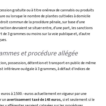
 cession gratuite ou à titre onéreux de cannabis ou produits
ture ou lorsque le nombre de plantes cultivées à domicile
e droit commun de la procédure pénale, sur base d’une
raction devraient se situer entre, d’une part, les sanctions
 de 3 grammes ou moins sur la voie publique et, d’autre
ogues.
grammes et procédure allégée
ion, possession, détention et transport en public de même
est inférieure ou égale à 3 grammes, à défaut d'indices de
- euros à 2.500.- euros actuellement en vigueur par une
er un
avertissement taxé de 145 euros,
si et seulement si le
es y afférentes seraient calquées sur les procédures