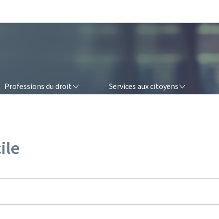
Aller au menu principal
Aller au contenu
OFESSIONS DU DROIT
SERVICES AUX CITOYENS
Professions du droit
Services aux citoyens
ile