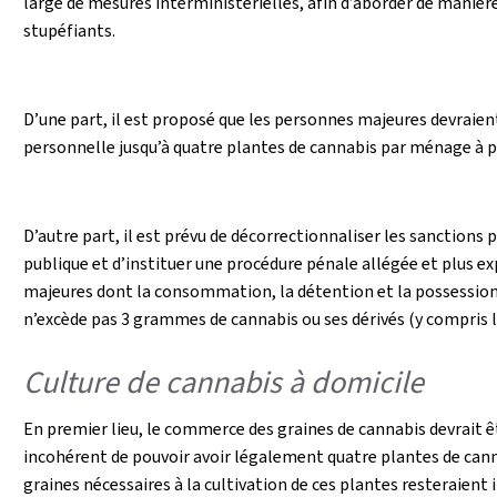
large de mesures interministérielles, afin d’aborder de manière 
stupéfiants.
D’une part, il est proposé que les personnes majeures devraie
personnelle jusqu’à quatre plantes de cannabis par ménage à pa
D’autre part, il est prévu de décorrectionnaliser les sanctions 
publique et d’instituer une procédure pénale allégée et plus e
majeures dont la consommation, la détention et la possession 
n’excède pas 3 grammes de cannabis ou ses dérivés (y compris l
Culture de cannabis à domicile
En premier lieu, le commerce des graines de cannabis devrait êtr
incohérent de pouvoir avoir légalement quatre plantes de cannab
graines nécessaires à la cultivation de ces plantes resteraient i