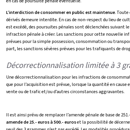
en cas de poursuite pénale éventuelle.
L’interdiction de consommer en public est maintenue
. Toute
dérivés demeure interdite. En cas de non-respect du lieu de cul
est excédé, des poursuites pénales sont déclenchées suivant l
infraction pénale à créer. Les sanctions pour cette nouvelle inf
prévues pour la simple possession, consommation ou transport
part, les sanctions sévères prévues pour les trafiquants de dr
Décorrectionnalisation limitée à 3 
Une décorrectionnalisation pour les infractions de consommat
que pour l’acquisition est prévue, lorsque la quantité en cause 
vente ou de trafic et/ou d’autres circonstances aggravantes.
Il est ainsi prévu de remplacer l’amende pénale de base de 251.
amende de 25.- euros à 500.- euros
et la possibilité de décern
seuil des 3 grammes n’est pas excédé. Les modalités procédural