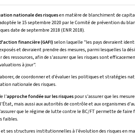
uation nationale des risques
en matière de blanchiment de capita
e et adoptée le 15 septembre 2020 par le Comité de prévention du b
isques date de septembre 2018 (ENR 2018).
action financière (GAFI)
selon laquelle "les pays devraient ident
 exposés et devraient prendre des mesures, parmi lesquelles la dé
 des ressources, afin de s'assurer que les risques sont efficacemen
aluations à jour".
rer, de coordonner et d'évaluer les politiques et stratégies nat
ation nationale des risques.
e l'
approche fondée sur les risques
pour s'assurer que les mesure
l'État, mais aussi aux autorités de contrôle et aux organismes d'a
'assurer que le régime de lutte contre le BC/FT permette de faire f
s faibles.
t ses structures institutionnelles à l'évolution des risques en m