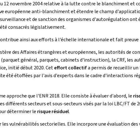
du 12 novembre 2004 relative à la lutte contre le blanchiment et c
tive européenne anti-blanchiment et étendre le champ d'application
de surveillance et de sanction des organismes d'autorégulation ont 
été consacrés législativement.
ntribue ainsi aux efforts à l'échelle internationale et fait preuv
nistère des Affaires étrangères et européennes, les autorités de c
 (parquet général, parquets, cabinets d'instruction), la CRF, les a
ce, initié début 2020. Cet
effort collectif
a permis de recueillir un
te été étoffées par l'avis d'experts dans le cadre d'interactions r
me approche que l'ENR 2018. Elle consiste à évaluer d'abord, le
ris
es différents secteurs et sous-secteurs visés par la loi LBC/FT de
our déterminer le
risque résiduel
.
r les vulnérabilités sectorielles. Elle incorpore une évaluation des