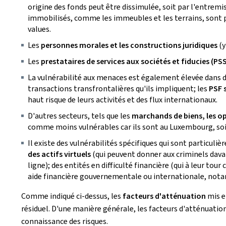
origine des fonds peut être dissimulée, soit par l'entrem
immobilisés, comme les immeubles et les terrains, sont pa
values.
Les
personnes morales et les constructions juridiques
(y
Les
prestataires de services aux sociétés et fiducies (PS
La vulnérabilité aux menaces est également élevée dans de
transactions transfrontalières qu'ils impliquent; les
PSF 
haut risque de leurs activités et des flux internationaux.
D'autres secteurs, tels que les
marchands de biens, les op
comme moins vulnérables car ils sont au Luxembourg, soit 
Il existe des vulnérabilités spécifiques qui sont particul
des actifs virtuels
(qui peuvent donner aux criminels dava
ligne); des entités en difficulté financière (qui à leur tour
aide financière gouvernementale ou internationale, notam
Comme indiqué ci-dessus, les
facteurs d'atténuation
mis en
résiduel. D'une manière générale, les facteurs d'atténuation
connaissance des risques.