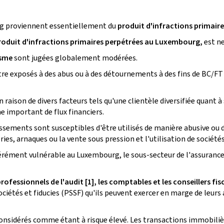
rg proviennent essentiellement du
produit d'infractions primair
roduit d'infractions primaires perpétrées au Luxembourg,
est ne
isme
sont jugées globalement modérées.
tre exposés à des abus ou à des détournements à des fins de BC/FT 
 raison de divers facteurs tels qu'une clientèle diversifiée quant à
me important de flux financiers.
tissements sont susceptibles d'être utilisés de manière abusive ou 
s, arnaques ou la vente sous pression et l'utilisation de sociétés 
ément vulnérable au Luxembourg, le sous-secteur de l'assurance
professionnels de l'audit
[1], les comptables et les conseillers fi
ciétés et fiducies (PSSF) qu'ils peuvent exercer en marge de leurs a
onsidérés comme étant à risque élevé. Les transactions immobiliè