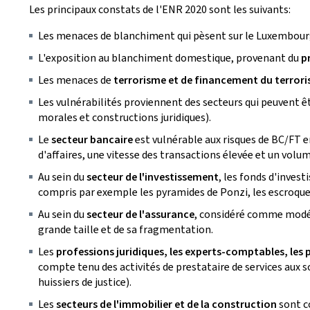
Les principaux constats de l'ENR 2020 sont les suivants:
Les menaces de blanchiment qui pèsent sur le Luxembou
L'exposition au blanchiment domestique, provenant du
p
Les menaces de
terrorisme et de financement du terror
Les vulnérabilités proviennent des secteurs qui peuvent ê
morales et constructions juridiques).
Le
secteur bancaire
est vulnérable aux risques de BC/FT en
d'affaires, une vitesse des transactions élevée et un volu
Au sein du
secteur de l'investissement
, les fonds d'inves
compris par exemple les pyramides de Ponzi, les escroquerie
Au sein du
secteur de l'assurance
, considéré comme modér
grande taille et de sa fragmentation.
Les
professions juridiques, les experts-comptables, les 
compte tenu des activités de prestataire de services aux so
huissiers de justice).
Les
secteurs de l'immobilier et de la construction
sont c