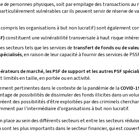
ise de personnes physiques, soit par empilage des transactions au
rticulièrement vulnérables car ils peuvent servir de réserve de va
 compris les organisations à but non lucratif) sont également co
SF)
constituent une vulnérabilité transversale à haut risque inhére
s secteurs tels que les services de
transfert de fonds ou de vale
spécialisés
, en raison de leur capacité à fournir des services de PSSF
érateurs de marché, les PSF de support et les autres PSF spéciali
limités en taille, en portée ou en activité.
ièrement pertinentes dans le contexte de la pandémie de la
COVID-1
ntage de possibilités de dissimuler des fonds illicites dans un v
 créent des possibilités d'être exploitées par des criminels cherchant
ment par l'intermédiaire d'organisations à but non lucratif.
 place au sein des différents secteurs et entre les secteurs réduise
 sont les plus importants dans le secteur financier, qui est couver