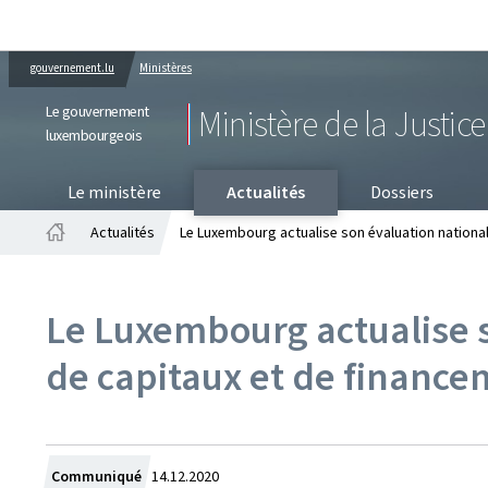
gouvernement.lu
Ministères
Le gouvernement
Ministère de la Justice
luxembourgeois
PR
Le ministère
Actualités
Dossiers
Actualités
Le Luxembourg actualise son évaluation nationa
Accueil
Le Luxembourg actualise 
de capitaux et de finance
Crée
Communiqué
14.12.2020