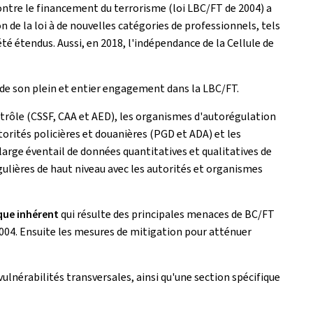
ontre le financement du terrorisme (loi LBC/FT de 2004) a
 de la loi à de nouvelles catégories de professionnels, tels
été étendus. Aussi, en 2018, l'indépendance de la Cellule de
e de son plein et entier engagement dans la LBC/FT.
ontrôle (CSSF, CAA et AED), les organismes d'autorégulation
utorités policières et douanières (PGD et ADA) et les
 large éventail de données quantitatives et qualitatives de
égulières de haut niveau avec les autorités et organismes
que inhérent
qui résulte des principales menaces de BC/FT
 2004. Ensuite les mesures de mitigation pour atténuer
 vulnérabilités transversales, ainsi qu'une section spécifique