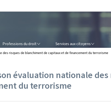
Aller au menu principal
Aller au contenu
OFESSIONS DU DROIT
SERVICES AUX CITOYENS
Professions du droit
Services aux citoyens
le des risques de blanchiment de capitaux et de financement du terrorisme
son évaluation nationale des
ment du terrorisme