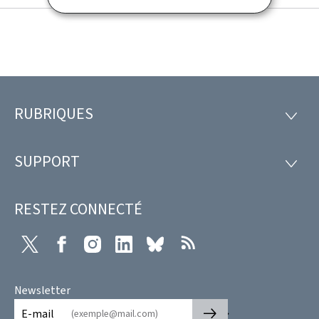
RUBRIQUES
Pied
RUBRI
de
SUPPORT
SUPP
page
RESTEZ CONNECTÉ
X
Facebook
Instagram
LinkedIn
Bluesky
RSS
Newsletter
🡒
E-mail