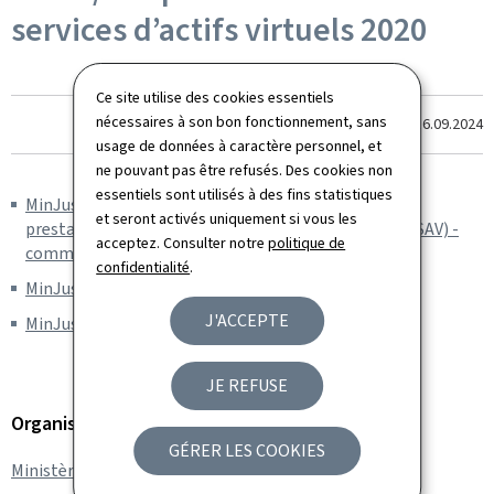
services d’actifs virtuels 2020
Ce site utilise des cookies essentiels
nécessaires à son bon fonctionnement, sans
Dernière modification le
16.09.2024
usage de données à caractère personnel, et
ne pouvant pas être refusés. Des cookies non
essentiels sont utilisés à des fins statistiques
MinJus_Evaluation verticale des risques de BC/FT:
et seront activés uniquement si vous les
prestataires de services d'actifs virtuels 2020 (EVR PSAV) -
acceptez. Consulter notre
politique de
communiqué de presse (en FR)
confidentialité
.
MinJus_EVR PSAV 2020 (en EN) (Pdf, 2,04 Mo)
J'ACCEPTE
MinJus_EVR PSAV 2020_résumé (en FR) (Pdf, 886 Ko)
JE REFUSE
Organisation
GÉRER LES COOKIES
Ministère de la Justice