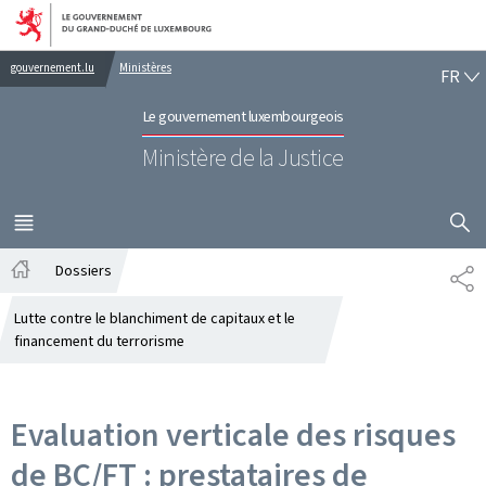
Aller au menu principal
Aller au contenu
FR
gouvernement.lu
Ministères
FR
Le gouvernement luxembourgeois
Ministère de la Justice
AFFICHER
MENU
PRINCIPAL
Dossiers
PA
Accueil
Lutte contre le blanchiment de capitaux et le
financement du terrorisme
Evaluation verticale des risques
de BC/FT : prestataires de