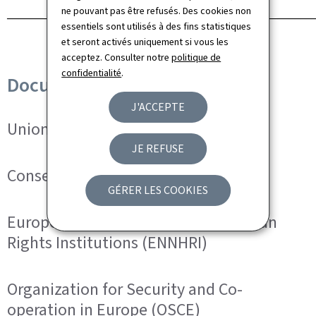
ne pouvant pas être refusés. Des cookies non
──────────────────────────────────────────────────────
essentiels sont utilisés à des fins statistiques
et seront activés uniquement si vous les
acceptez. Consulter notre
politique de
confidentialité
.
Documentation
J'ACCEPTE
Union européenne
JE REFUSE
Conseil de l'Europe
GÉRER LES COOKIES
European Network of National Human
Rights Institutions (ENNHRI)
Organization for Security and Co-
operation in Europe (OSCE)