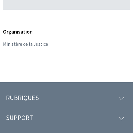
Organisation
Ministère de la Justice
RUBRIQUES
Pied
RUBRI
de
SUPPORT
SUPP
page