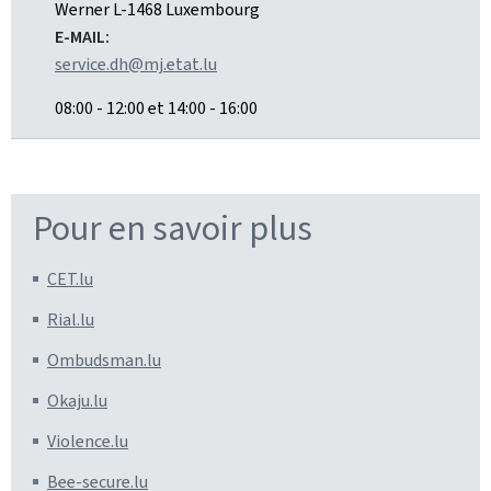
:
Werner
L-1468
Luxembourg
E-MAIL:
service.dh@mj.etat.lu
08:00 - 12:00 et 14:00 - 16:00
Pour en savoir plus
CET.lu
Rial.lu
Ombudsman.lu
Okaju.lu
Violence.lu
Bee-secure.lu