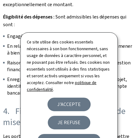
exceptionnellement ce montant.
Éligibilité des dépenses :
Sont admissibles les dépenses qui
sont :
Engagées après l’acception du projet
Ce site utilise des cookies essentiels
En relation directe avec le projet et nécessaires pour mener
nécessaires à son bon fonctionnement, sans
à bien les activités du projet concerné
usage de données à caractère personnel, et
ne pouvant pas être refusés. Des cookies non
Raisonnables et respectant les principes de bonne gestion
essentiels sont utilisés à des fins statistiques
financière
et seront activés uniquement si vous les
Enregistrées dans une comptabilité du porteur de projet,
acceptez. Consulter notre
politique de
identifiables et contrôlables avec ouverture d’un compte
confidentialité
.
bancaire spécifique dédié au projet
J'ACCEPTE
4. Fiche d’activités et rapports de
mise en œuvre
JE REFUSE
Les porteurs de projet sélectionnés s’engagent à soumettre