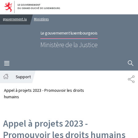
Aller au menu principal
Aller au contenu
gouvernement.lu
Ministères
Le gouvernement luxembourgeois
Ministère de la Justice
AFFICHER
MENU
PRINCIPAL
Support
PA
Accueil
Appel à projets 2023 - Promouvoir les droits
humains
Appel à projets 2023 -
Promouvoir les droits humains