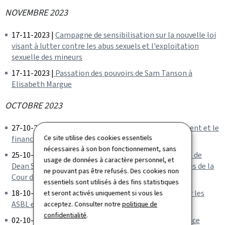
NOVEMBRE 2023
17-11-2023 |
Campagne de sensibilisation sur la nouvelle loi
visant à lutter contre les abus sexuels et l'exploitation
sexuelle des mineurs
17-11-2023 |
Passation des pouvoirs de Sam Tanson à
Elisabeth Margue
OCTOBRE 2023
27-10-2023 |
Statistiques – Lutte contre le blanchiment et le
Ce site utilise des cookies essentiels
financement du terrorisme
nécessaires à son bon fonctionnement, sans
25-10-2023 |
Le gouvernement retient la candidature de
usage de données à caractère personnel, et
Dean Spielmann à la fonction d'avocat général auprès de la
ne pouvant pas être refusés. Des cookies non
Cour de justice de l'Union européenne
essentiels sont utilisés à des fins statistiques
18-10-2023 |
Lancement d'un site d'information pour les
et seront activés uniquement si vous les
ASBL et fondations − myasbl.lu
acceptez. Consulter notre
politique de
confidentialité
.
02-10-2023 |
Assermentation au ministère de la Justice