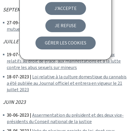
J'ACCEPTE
SEPTEMBRE 2023
27-09-2023 |
Publication du 4e rapport d'évaluation
JE REFUSE
mutuelle du Luxembourg par le GAFI
JUILLET 2023
GÉRER LES COOKIES
19-07-2023 |
Vote de plusieurs projets de loi, dont ceux
relatifs au droit de grâce, aux manifestations et à la lutte
contre les abus sexuels sur mineurs
18-07-2023 |
Loi relative à la culture domestique du cannabis
a été publiée au Journal officiel et entrera en vigueur le 21
juillet 2023
JUIN 2023
30-06-2023 |
Assermentation du président et des deux vice-
présidents du Conseil national de la justice
28-06-2023 |
Vote de plusieurs projets de loi, dont ceux